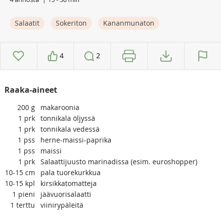
Salaatit
Sokeriton
Kananmunaton
4
2
Raaka-aineet
200
g
makaroonia
1
prk
tonnikala öljyssä
1
prk
tonnikala vedessä
1
pss
herne-maissi-paprika
1
pss
maissi
1
prk
Salaattijuusto marinadissa (esim. euroshopper)
10-15
cm
pala tuorekurkkua
10-15
kpl
kirsikkatomatteja
1
pieni
jäävuorisalaatti
1
terttu
viinirypäleitä