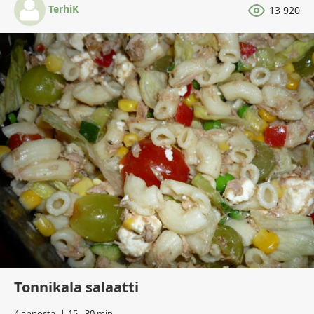
TerhiK
13 920
Tonnikala salaatti
4 annosta
15 - 30 min