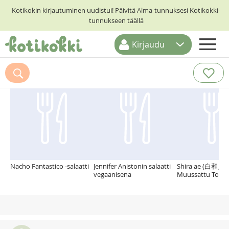
Kotikokin kirjautuminen uudistui! Päivitä Alma-tunnuksesi Kotikokki-
tunnukseen täällä
Kirjaudu
ETUSIVU
Suosittelemme myös
RESEPTIHAKU
RUOKATEEMAT
KESKUSTELUT
KOTIKOKIT
Nacho Fantastico -salaatti
Jennifer Anistonin salaatti
Shira ae (白和え) e
vegaanisena
Muussattu Tofusa