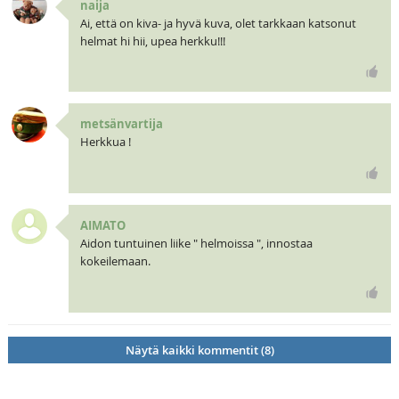
naija
Ai, että on kiva- ja hyvä kuva, olet tarkkaan katsonut
helmat hi hii, upea herkku!!!
metsänvartija
Herkkua !
AIMATO
Aidon tuntuinen liike " helmoissa ", innostaa
kokeilemaan.
Näytä kaikki kommentit (8)