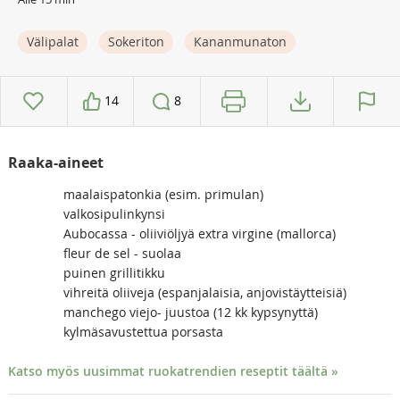
Välipalat
Sokeriton
Kananmunaton
14
8
Raaka-aineet
maalaispatonkia (esim. primulan)
valkosipulinkynsi
Aubocassa - oliiviöljyä extra virgine (mallorca)
fleur de sel - suolaa
puinen grillitikku
vihreitä oliiveja (espanjalaisia, anjovistäytteisiä)
manchego viejo- juustoa (12 kk kypsynyttä)
kylmäsavustettua porsasta
Katso myös uusimmat ruokatrendien reseptit täältä »