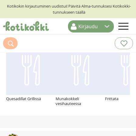
Kotikokin kirjautuminen uudistui! Päivitä Alma-tunnuksesi Kotikokki-
tunnukseen täällä
Kirjaudu
ETUSIVU
Suosittelemme myös
RESEPTIHAKU
RUOKATEEMAT
KESKUSTELUT
KOTIKOKIT
Quesadillat Grillissä
Munakokkeli
Frittata
vesihauteessa