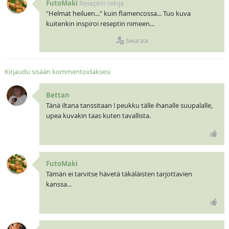
FutoMaki
Reseptin tekijä
"Helmat heiluen..." kuin flamencossa... Tuo kuva
kuitenkin inspiroi reseptin nimeen...
Seuraa
Kirjaudu sisään kommentoidaksesi
Bettan
Tänä iltana tanssitaan ! peukku tälle ihanalle suupalalle,
upea kuvakin taas kuten tavallista.
FutoMaki
Tämän ei tarvitse hävetä täkäläisten tarjottavien
kanssa...