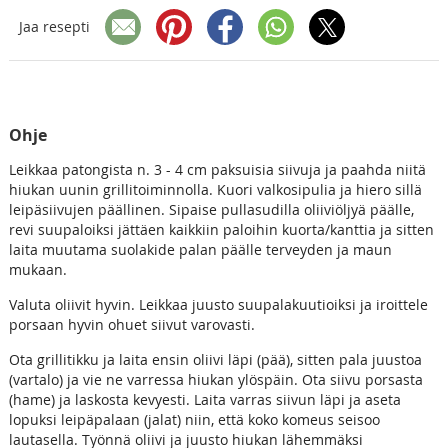
Jaa resepti
Ohje
Leikkaa patongista n. 3 - 4 cm paksuisia siivuja ja paahda niitä
hiukan uunin grillitoiminnolla. Kuori valkosipulia ja hiero sillä
leipäsiivujen päällinen. Sipaise pullasudilla oliiviöljyä päälle,
revi suupaloiksi jättäen kaikkiin paloihin kuorta/kanttia ja sitten
laita muutama suolakide palan päälle terveyden ja maun
mukaan.
Valuta oliivit hyvin. Leikkaa juusto suupalakuutioiksi ja iroittele
porsaan hyvin ohuet siivut varovasti.
Ota grillitikku ja laita ensin oliivi läpi (pää), sitten pala juustoa
(vartalo) ja vie ne varressa hiukan ylöspäin. Ota siivu porsasta
(hame) ja laskosta kevyesti. Laita varras siivun läpi ja aseta
lopuksi leipäpalaan (jalat) niin, että koko komeus seisoo
lautasella. Työnnä oliivi ja juusto hiukan lähemmäksi