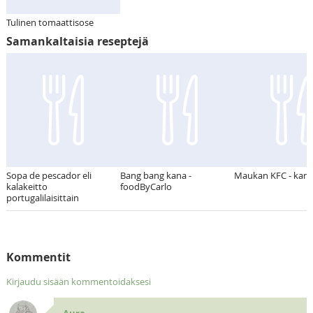
Tulinen tomaattisose
Samankaltaisia reseptejä
Sopa de pescador eli
Bang bang kana -
Maukan KFC - kan
kalakeitto
foodByCarlo
portugalilaisittain
Kommentit
Kirjaudu sisään kommentoidaksesi