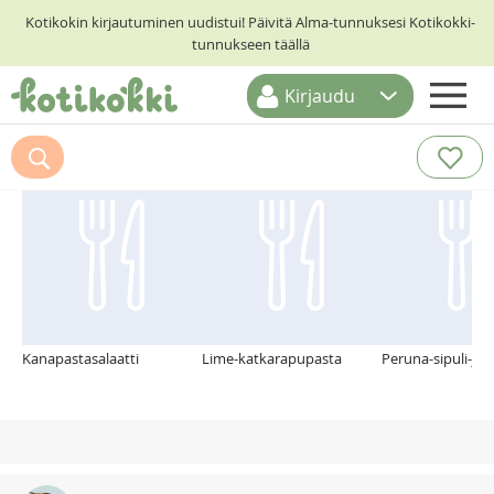
Kotikokin kirjautuminen uudistui! Päivitä Alma-tunnuksesi Kotikokki-
tunnukseen täällä
Kirjaudu
ETUSIVU
Suosittelemme myös
RESEPTIHAKU
RUOKATEEMAT
KESKUSTELUT
KOTIKOKIT
Kanapastasalaatti
Lime-katkarapupasta
Peruna-sipuli-ju