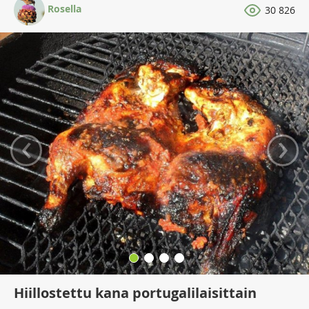
Rosella
30 826
‹
›
Hiillostettu kana portugalilaisittain