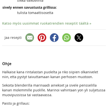
tilkka valkoviiniä
sively ennen savustusta grillissa:
tulista tomaattisosetta
Katso myös uusimmat ruokatrendien reseptit täältä »
Jaa resepti
Ohje
Halkaise kana rintalastan puolelta ja riko siipien olkanivelet
niin, etta pystyt taivuttamaan kanan perhosen muotoon.
Sekoita blenderilla marinaadi ainekset ja sivele pensselilla
kanan molemmille puolille. Marinoi vahintaan yon yli suljetussa
muovipussissa tai vastaavassa.
Paisto ja grillaus: