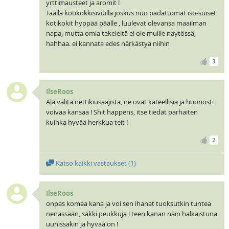
yrttimausteet ja aromit !
Täällä kotikokkisivuilla joskus nuo padattomat iso-suiset
kotikokit hyppää päälle , luulevat olevansa maailman
napa, mutta omia tekeleitä ei ole muille näytössä,
hahhaa. ei kannata edes närkästyä niihin
3
IlseRoos
Älä välitä nettikiusaajista, ne ovat kateellisia ja huonosti
voivaa kansaa ! Shit happens, itse tiedät parhaiten
kuinka hyvää herkkua teit !
2
Katso kaikki vastaukset (
1
)
IlseRoos
onpas komea kana ja voi sen ihanat tuoksutkin tuntea
nenässään, säkki peukkuja ! teen kanan näin halkaistuna
uunissakin ja hyvää on !