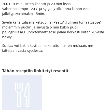
200 C 20min. sitten kaanto ja 20 min lisaa.
Vahenna lampo 120 C ja sytyta grilli, anna kanan viela
jalkikypsya ainakin 15min.
Sivele kana tulisella ketsupilla (Peetu1:Tulinen tomaattisose)
molemmin puolin ja savusta 5 min kukin puoli
pallogrillissa.Huom:tomaattisose palaa herkasti kuten kuvasta
nakyy!
Suolaa voi kukin kayttaa makutottumusten mukaan, me
laitetaan vasta syodessa.
Tähän reseptiin linkitetyt reseptit