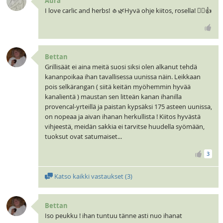
Aura
I love carlic and herbs! 🧄🌿Hyvä ohje kiitos, rosella! 🧝‍♀️👍
Bettan
Grillisäät ei aina meitä suosi siksi olen alkanut tehdä
kananpoikaa ihan tavallisessa uunissa näin. Leikkaan
pois selkärangan ( siitä keitän myöhemmin hyvää
kanalientä ) maustan sen litteän kanan ihanilla
provencal-yrteillä ja paistan kypsäksi 175 asteen uunissa,
on nopeaa ja aivan ihanan herkullista ! Kiitos hyvästä
vihjeestä, meidän sakkia ei tarvitse huudella syömään,
tuoksut ovat satumaiset...
3
Katso kaikki vastaukset (
3
)
Bettan
Iso peukku ! ihan tuntuu tänne asti nuo ihanat