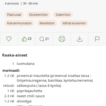
4 annosta
30 - 60 min
Pääruoat
Gluteeniton
Sokeriton
Kananmunaton
Maidoton
Vähärasvainen
23
21
Raaka-aineet
1
luomukana
marinaadi:
1-2
rkl
provencal maustetta (provencal sisaltaa tassa :
timjamia,oreganoa, basilikaa, kyntelia,meiramia)
reilusti
valkosipulia ( tassa 8 kyntta)
1
rkl
paprikajauhetta
2-3
rkl
sweet chilli sauce
1-2
rkl
oliiviöljyä