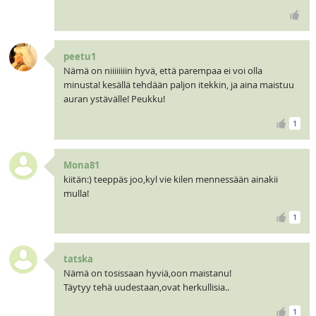
peetu1
Nämä on niiiiiiiin hyvä, että parempaa ei voi olla
minusta! kesällä tehdään paljon itekkin, ja aina maistuu
auran ystävälle! Peukku!
1
Mona81
kiitän:) teeppäs joo,kyl vie kilen mennessään ainakii
mulla!
1
tatska
Nämä on tosissaan hyviä,oon maistanu!
Täytyy tehä uudestaan,ovat herkullisia..
1