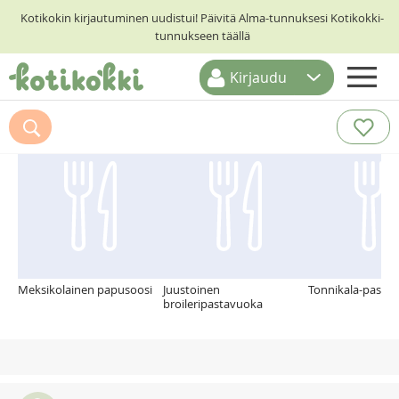
Kotikokin kirjautuminen uudistui! Päivitä Alma-tunnuksesi Kotikokki-
tunnukseen täällä
Kirjaudu
ETUSIVU
Suosittelemme myös
RESEPTIHAKU
RUOKATEEMAT
KESKUSTELUT
KOTIKOKIT
Meksikolainen papusoosi
Juustoinen
Tonnikala-pasta
broileripastavuoka