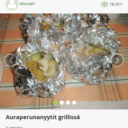
Mona81
16 011
‹
›
Auraperunanyytit grillissä
4 annosta