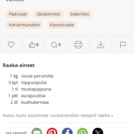
Pääruoat
Gluteeniton
Sokeriton
Kananmunaton
Kasvisruoka
6
4
Raaka-aineet
1
kg
Uusia perunoita
3
kpl
nippusipulia
1
tl
mustapippuria
1
pkt
aurajuustoa
2
dl
kuohukermaa
Katso myös uusimmat ruokatrendien reseptit täältä »
Jaa resepti