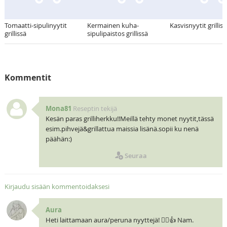
Tomaatti-sipulinyytit
Kermainen kuha-
Kasvisnyytit grilliss
grillissä
sipulipaistos grillissä
Kommentit
Mona81
Reseptin tekijä
Kesän paras grilliherkku!!Meillä tehty monet nyytit,tässä
esim.pihvejä&grillattua maissia lisänä.sopii ku nenä
päähän:)
Seuraa
Kirjaudu sisään kommentoidaksesi
Aura
Heti laittamaan aura/peruna nyyttejä! 🧝‍♀️👍 Nam.