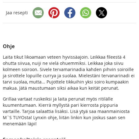
Jaa resepti
Ohje
Laita tikut likoamaan veteen hyvissäajoin. Leikkaa fileestä 4
ohutta siivua, nuiji ne vielä ohuemmiksi. Leikkaa joka siivu
kolmeen soiroon. Sivele tervamarinadia kahden pihvin soiroille
ja sirottele lopuille currya ja suolaa. Mielestäni tervanarinadi ei
tarvi suolaa, mutta... Pujottele tikkuihin yksi soiro kumpaakin
makua. Jätä maustumaan siksi aikaa kun keität perunat.
Grillaa vartaat ruskeiksi ja laita perunat myös ritilälle
kuumentumaan. Kierrä myllystä pari kierrosta pippuria
vartaille. Tarjoa salaattia lisäksi. Lisä ytyä saa maanmainiosta
M`S TUYOsta! Lynxin ohje, liitän linkin kun joskus saan sen
menemään läpi!