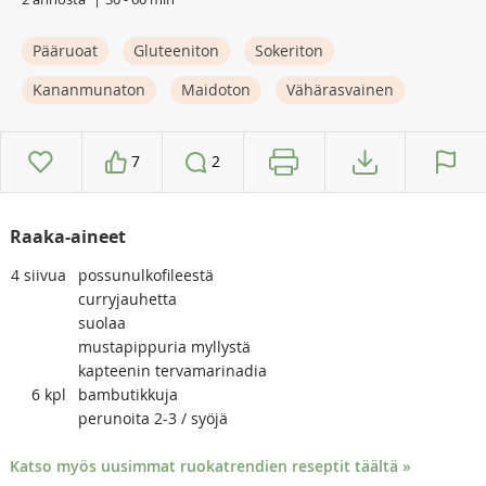
Pääruoat
Gluteeniton
Sokeriton
Kananmunaton
Maidoton
Vähärasvainen
7
2
Raaka-aineet
4
siivua
possunulkofileestä
curryjauhetta
suolaa
mustapippuria myllystä
kapteenin tervamarinadia
6
kpl
bambutikkuja
perunoita 2-3 / syöjä
Katso myös uusimmat ruokatrendien reseptit täältä »