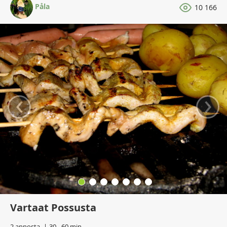
Påla
10 166
‹
›
Vartaat Possusta
2 annosta
30 - 60 min