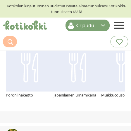
Kotikokin kirjautuminen uudistui! Päivitä Alma-tunnuksesi Kotikokki-
tunnukseen täällä
Kirjaudu
ETUSIVU
Suosittelemme myös
RESEPTIHAKU
RUOKATEEMAT
KESKUSTELUT
KOTIKOKIT
Poronlihakeitto
Japanilainen umamikana
Muikkucouscous