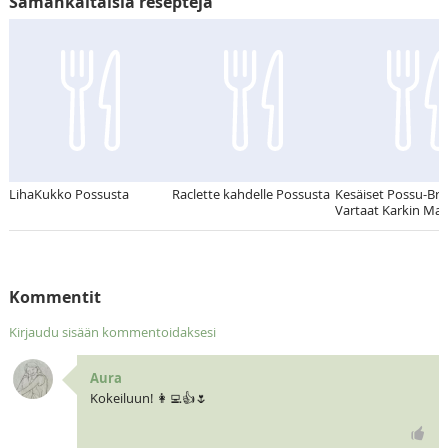
Samankaltaisia reseptejä
LihaKukko Possusta
Raclette kahdelle Possusta
Kesäiset Possu-Bro
Vartaat Karkin Mar
Kommentit
Kirjaudu sisään kommentoidaksesi
Aura
Kokeiluun! 👩‍💻👍🌷