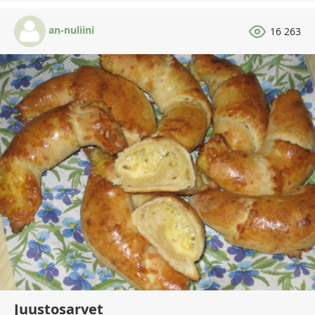
an-nuliini
16 263
Juustosarvet