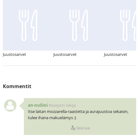
Juustosarvet
Juustosarvet
Juustosarvet
Kommentit
an-nuliini
Reseptin tekijä
Itse laitan mozzarella-raastetta ja aurajuustoa sekaisin,
tulee ihana makuelämys :)
Seuraa