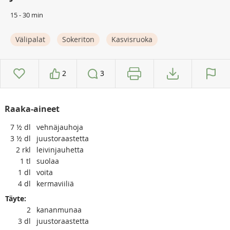
15 - 30 min
Välipalat
Sokeriton
Kasvisruoka
2
3
Raaka-aineet
7 ½
dl
vehnäjauhoja
3 ½
dl
juustoraastetta
2
rkl
leivinjauhetta
1
tl
suolaa
1
dl
voita
4
dl
kermaviiliä
Täyte:
2
kananmunaa
3
dl
juustoraastetta