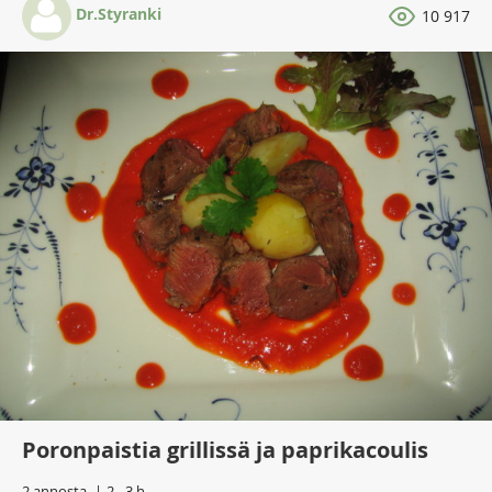
Dr.Styranki
10 917
Poronpaistia grillissä ja paprikacoulis
2 annosta
2 - 3 h