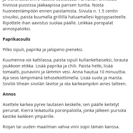
tiiviissä pussissa jääkaapissa parisen tuntia. Nosta
huoneenlämpöön ennen paistamista. Siivuta n. 1.5 centin
siivuiksi, paista kuumalla grillillä haluamallesi kypsyysasteelle.
Ripottele ihan aavistus suolaa päälle. Leikkaa poropalat
annospaloiksi.
Paprikacoulis
Pilko sipuli, paprika ja jalopeno pieneksi.
Kuumenna voi kattilassa, paista sipuli kullankeltaiseksi, lorauta
joukkoon etikka. Lisää paprika ja chili. Paista hetki, lisää
tomaatti, punaviini ja lämmin vesi. Anna hautua 10 minuuttia.
Aja seos lämpimänä tehosekoittimella. Lisää suola ja maista.
Siivilöi tiheän siivilän lävitse ja ota karkeampikin aines talteen.
Annos
Asettele karkea pyree lautasen keskelle, sen päälle keitetyt
perunat. Kierrä leikatuilla poronpaloilla, jonka jälkeen pursota
kastike kaikkien ympärille.
Riojan tai uuden maailman vahva viini sopii tämän kanssa.