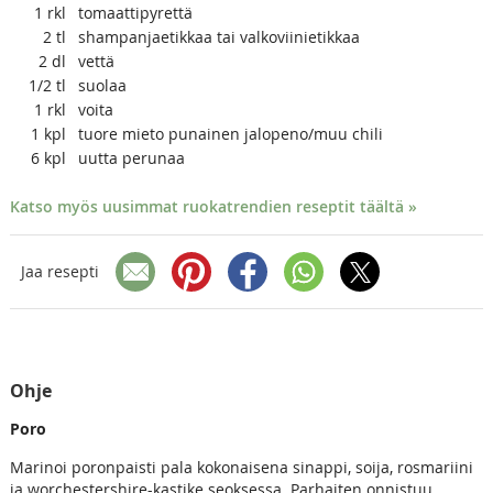
1
rkl
tomaattipyrettä
2
tl
shampanjaetikkaa tai valkoviinietikkaa
2
dl
vettä
1/2
tl
suolaa
1
rkl
voita
1
kpl
tuore mieto punainen jalopeno/muu chili
6
kpl
uutta perunaa
Katso myös uusimmat ruokatrendien reseptit täältä »
Jaa resepti
Ohje
Poro
Marinoi poronpaisti pala kokonaisena sinappi, soija, rosmariini
ja worchestershire-kastike seoksessa. Parhaiten onnistuu