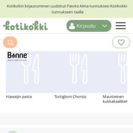
Kotikokin kirjautuminen uudistui! Päivitä Alma-tunnuksesi Kotikokki-
tunnukseen täällä
Kirjaudu
ETUSIVU
Suosittelemme myös
RESEPTIHAKU
RUOKATEEMAT
KESKUSTELUT
KOTIKOKIT
Hawaijin pasta
Tortiglioni Chorizo
Mausteinen
kukkakaalikeitto