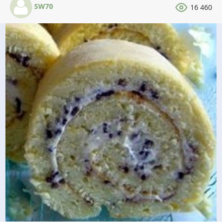
SW70
16 460