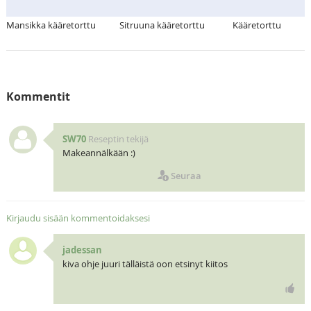
Mansikka kääretorttu
Sitruuna kääretorttu
Kääretorttu
Kommentit
SW70
Reseptin tekijä
Makeannälkään :)
Seuraa
Kirjaudu sisään kommentoidaksesi
jadessan
kiva ohje juuri tälläistä oon etsinyt kiitos