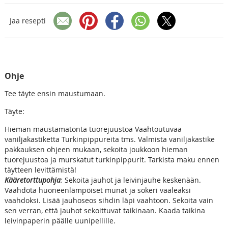
Jaa resepti
Ohje
Tee täyte ensin maustumaan.
Täyte:
Hieman maustamatonta tuorejuustoa Vaahtoutuvaa
vaniljakastiketta Turkinpippureita tms. Valmista vaniljakastike
pakkauksen ohjeen mukaan, sekoita joukkoon hieman
tuorejuustoa ja murskatut turkinpippurit. Tarkista maku ennen
täytteen levittämistä!
Kääretorttupohja
:
Sekoita jauhot ja leivinjauhe keskenään.
Vaahdota huoneenlämpöiset munat ja sokeri vaaleaksi
vaahdoksi. Lisää jauhoseos sihdin läpi vaahtoon. Sekoita vain
sen verran, että jauhot sekoittuvat taikinaan. Kaada taikina
leivinpaperin päälle uunipellille.