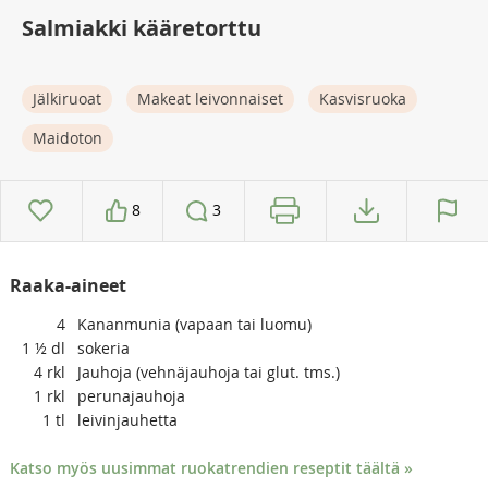
Salmiakki kääretorttu
Jälkiruoat
Makeat leivonnaiset
Kasvisruoka
Maidoton
8
3
Raaka-aineet
4
Kananmunia (vapaan tai luomu)
1 ½
dl
sokeria
4
rkl
Jauhoja (vehnäjauhoja tai glut. tms.)
1
rkl
perunajauhoja
1
tl
leivinjauhetta
Katso myös uusimmat ruokatrendien reseptit täältä »