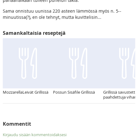
pahaanaikaan tulleen puhelun takia.
Sama onnistuu uunissa 220 asteen lämmössä myös n. 5--
minuutissa(?), en ole tehnyt, mutta kuvittelisin...
Samankaltaisia reseptejä
MozzarellaLeivät Grillissä
Possun Sisäfile Grillissä
Grillissä savustettu 
paahdettuja vihan
Kommentit
Kirjaudu sisään kommentoidaksesi