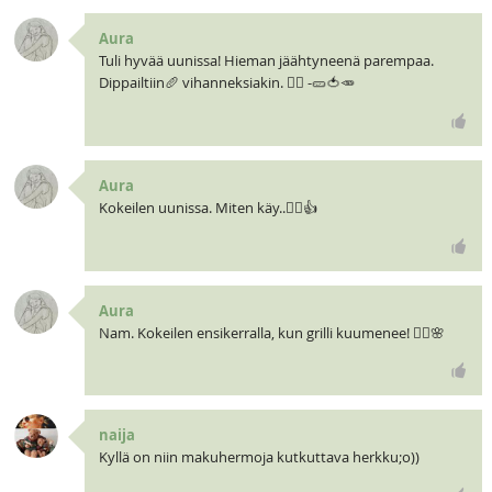
Aura
Tuli hyvää uunissa! Hieman jäähtyneenä parempaa.
Dippailtiin🥖 vihanneksiakin. 🧝‍♀️ -🥒🍅🥕
Aura
Kokeilen uunissa. Miten käy..🧝‍♀️👍
Aura
Nam. Kokeilen ensikerralla, kun grilli kuumenee! 🧝‍♀️🌸
naija
Kyllä on niin makuhermoja kutkuttava herkku;o))