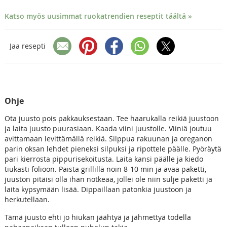
Katso myös uusimmat ruokatrendien reseptit täältä »
Jaa resepti
Ohje
Ota juusto pois pakkauksestaan. Tee haarukalla reikiä juustoon
ja laita juusto puurasiaan. Kaada viini juustolle. Viiniä joutuu
avittamaan levittämällä reikiä. Silppua rakuunan ja oreganon
parin oksan lehdet pieneksi silpuksi ja ripottele päälle. Pyöräytä
pari kierrosta pippurisekoitusta. Laita kansi päälle ja kiedo
tiukasti folioon. Paista grillillä noin 8-10 min ja avaa paketti,
juuston pitäisi olla ihan notkeaa, jollei ole niin sulje paketti ja
laita kypsymään lisää. Dippaillaan patonkia juustoon ja
herkutellaan.
Tämä juusto ehti jo hiukan jäähtyä ja jähmettyä todella