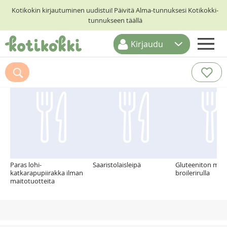
Kotikokin kirjautuminen uudistui! Päivitä Alma-tunnuksesi Kotikokki-
tunnukseen täällä
Kirjaudu
ETUSIVU
Suosittelemme myös
RESEPTIHAKU
RUOKATEEMAT
KESKUSTELUT
KOTIKOKIT
Paras lohi-
Saaristolaisleipä
Gluteeniton mun
katkarapupiirakka ilman
broilerirulla
maitotuotteita