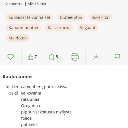
2 annosta
Alle 15 min
Suolaiset leivonnaiset
Gluteeniton
Sokeriton
Kananmunaton
Kasvisruoka
Vegaani
Maidoton
7
5
Raaka-aineet
1
kiekko
camenbert, puurasiassa
½
dl
valkoviiniä
rakuunaa
Oreganoa
pippurisekoitusta myllystä
folioa
patonkia