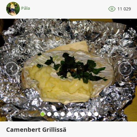
Påla
11 029
‹
›
Camenbert Grillissä