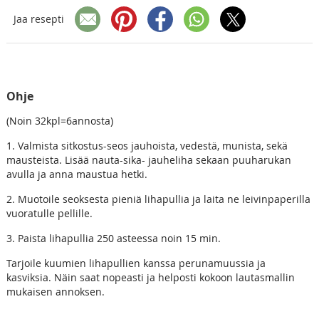
Jaa resepti
Ohje
(Noin 32kpl=6annosta)
1. Valmista sitkostus-seos jauhoista, vedestä, munista, sekä
mausteista. Lisää nauta-sika- jauheliha sekaan puuharukan
avulla ja anna maustua hetki.
2. Muotoile seoksesta pieniä lihapullia ja laita ne leivinpaperilla
vuoratulle pellille.
3. Paista lihapullia 250 asteessa noin 15 min.
Tarjoile kuumien lihapullien kanssa perunamuussia ja
kasviksia. Näin saat nopeasti ja helposti kokoon lautasmallin
mukaisen annoksen.