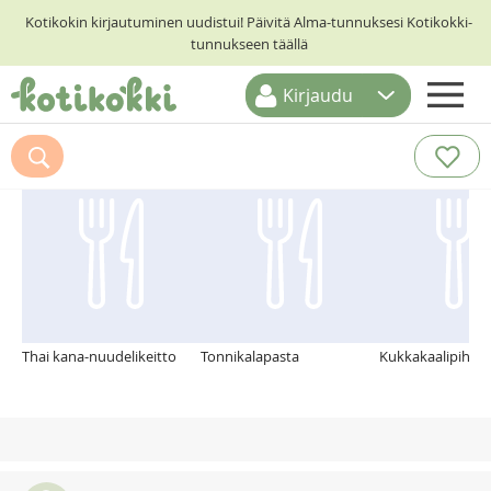
Kotikokin kirjautuminen uudistui! Päivitä Alma-tunnuksesi Kotikokki-
tunnukseen täällä
Kirjaudu
ETUSIVU
Suosittelemme myös
RESEPTIHAKU
RUOKATEEMAT
KESKUSTELUT
KOTIKOKIT
Thai kana-nuudelikeitto
Tonnikalapasta
Kukkakaalipihvit