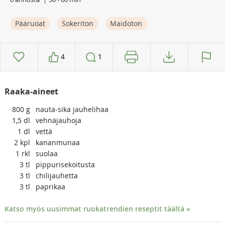
Pääruoat
Sokeriton
Maidoton
4
1
Raaka-aineet
800
g
nauta-sika jauhelihaa
1,5
dl
vehnäjauhoja
1
dl
vettä
2
kpl
kananmunaa
1
rkl
suolaa
3
tl
pippurisekoitusta
3
tl
chilijauhetta
3
tl
paprikaa
Katso myös uusimmat ruokatrendien reseptit täältä »