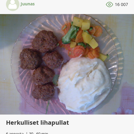
Juunas
16 007
Herkulliset lihapullat
6 annosta
30 - 60 min