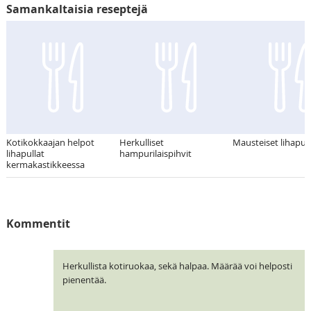
Samankaltaisia reseptejä
Kotikokkaajan helpot
Herkulliset
Mausteiset lihapull
lihapullat
hampurilaispihvit
kermakastikkeessa
Kommentit
Herkullista kotiruokaa, sekä halpaa. Määrää voi helposti
pienentää.