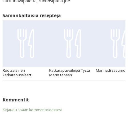
sitruunaviipaletta, ruohosipulia jne.
Samankaltaisia reseptejä
Ruotsalainen
Katkarapuvoileipä Tysta
Marinadi savumuiku
katkarapusalaatti
Marin tapaan
Kommentit
Kirjaudu sisään kommentoidaksesi