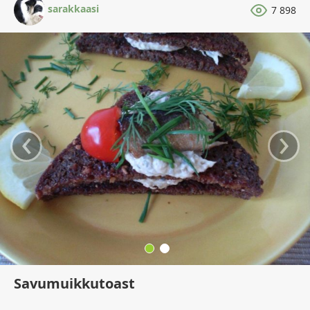
sarakkaasi
7 898
‹
›
Savumuikkutoast