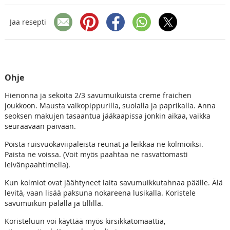
Jaa resepti
Ohje
Hienonna ja sekoita 2/3 savumuikuista creme fraichen
joukkoon. Mausta valkopippurilla, suolalla ja paprikalla. Anna
seoksen makujen tasaantua jääkaapissa jonkin aikaa, vaikka
seuraavaan päivään.
Poista ruisvuokaviipaleista reunat ja leikkaa ne kolmioiksi.
Paista ne voissa. (Voit myös paahtaa ne rasvattomasti
leivänpaahtimella).
Kun kolmiot ovat jäähtyneet laita savumuikkutahnaa päälle. Älä
levitä, vaan lisää paksuna nokareena lusikalla. Koristele
savumuikun palalla ja tillillä.
Koristeluun voi käyttää myös kirsikkatomaattia,