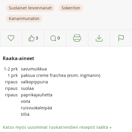
Suolaiset leivonnaiset
Sokeriton
Kananmunaton
3
0
Raaka-aineet
1-2
prk
savumuikkua
1
prk
paksua creme fraichea (esim. Ingmanin)
ripaus
valkopippuria
ripaus
suolaa
ripaus
paprikajauhetta
voita
ruisvuokaleipää
tilliä
Katso myös uusimmat ruokatrendien reseptit täältä »