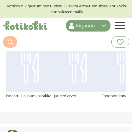
Kotikokin kirjautuminen uudistui! Päivitä Alma-tunnuksesi Kotikokki-
tunnukseen täällä
Kirjaudu
ETUSIVU
Suosittelemme myös
RESEPTIHAKU
RUOKATEEMAT
KESKUSTELUT
KOTIKOKIT
Pinaatti-Halloumi piirakka
JuustoSarvet
Tandoori-kanapii