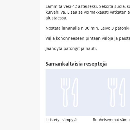
Lämmitä vesi 42 asteiseksi. Sekoita suola, s
kuivahiiva. Lisää se voimakkaasti vatkaten ta
alustaessa.
Nostata liinanalla n 30 min. Leivo 3 patonki
Viillä kohonneeseen pintaan viiloja ja pais
Jäähdytä patongit ja nauti.
Samankaltaisia reseptejä
Litistetyt sämpylät
Rouheisemmat sämpy