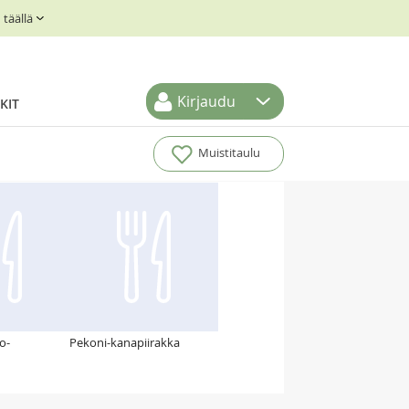
täällä
Kirjaudu
KIT
Muistitaulu
o-
Pekoni-kanapiirakka