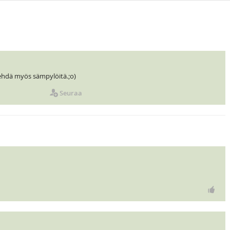
 tehdä myös sämpylöitä.;o)
Seuraa