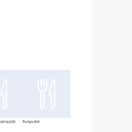
ssämpylät
Ruispullat