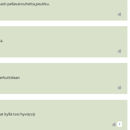
asti pellavarouhetta,peukku.
ä.
herkuttelaan
t kyllä tosi hyviä;o))
1