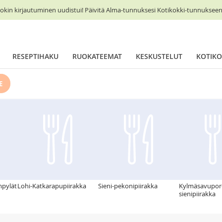
okin kirjautuminen uudistui! Päivitä Alma-tunnuksesi Kotikokki-tunnukseen 
RESEPTIHAKU
RUOKATEEMAT
KESKUSTELUT
KOTIKO
E
mpylät
Lohi-Katkarapupiirakka
Sieni-pekonipiirakka
Kylmäsavupor
sienipiirakka