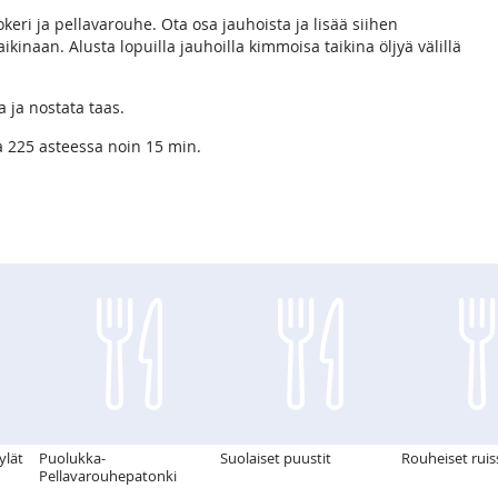
okeri ja pellavarouhe. Ota osa jauhoista ja lisää siihen
ikinaan. Alusta lopuilla jauhoilla kimmoisa taikina öljyä välillä
a ja nostata taas.
ta 225 asteessa noin 15 min.
lät
Puolukka-
Suolaiset puustit
Rouheiset rui
Pellavarouhepatonki