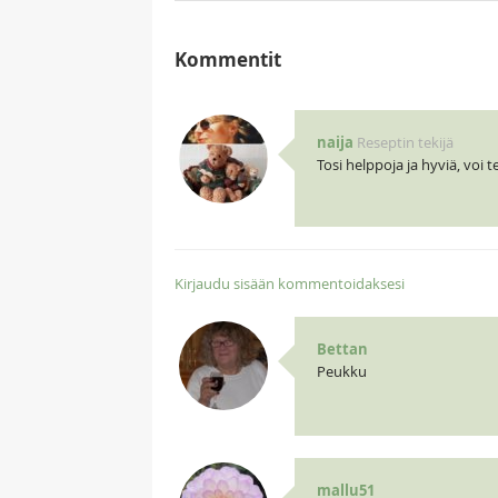
Kommentit
naija
Reseptin tekijä
Tosi helppoja ja hyviä, voi
Kirjaudu sisään kommentoidaksesi
Bettan
Peukku
mallu51