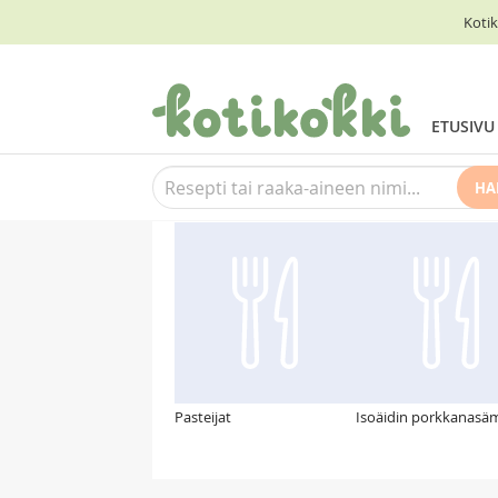
Kotik
ETUSIVU
HA
Suosittelemme myös
Pasteijat
Isoäidin porkkanasä