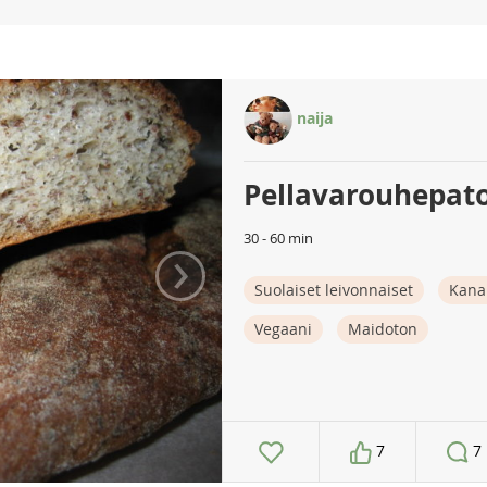
naija
Pellavarouhepat
30 - 60 min
›
Suolaiset leivonnaiset
Kana
Vegaani
Maidoton
7
7