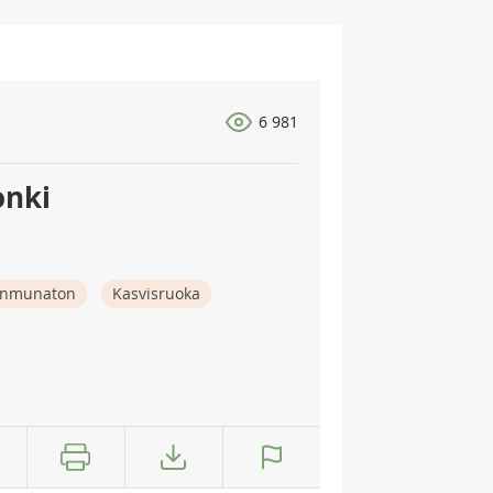
6 981
onki
nmunaton
Kasvisruoka