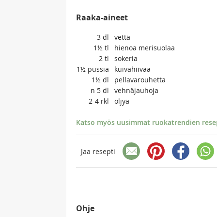
Raaka-aineet
3
dl
vettä
1½
tl
hienoa merisuolaa
2
tl
sokeria
1½
pussia
kuivahiivaa
1½
dl
pellavarouhetta
n 5
dl
vehnäjauhoja
2-4
rkl
öljyä
Katso myös uusimmat ruokatrendien resept
Jaa resepti
Ohje