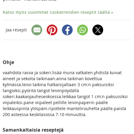
Katso myös uusimmat ruokatrendien reseptit täältä »
Jaa resepti
Ohje
vaahdota rasva ja sokeri.lisää muna vatkaten.yhdistä kuivat
aineet ja sekoita taikinaan.anna taikinan kovettua
kylmässä.leivo taikina halkaisijaltaan 3 cm:n paksuisiksi
tangoiksi.pyöritä tangot leivinpöydällä
sokeri.kaakaojauheseoksessa.leikkaa tangot 1 cm:n paksuisiksi
viipaleiksi.pane viipaleet pellille leivinpaperin päälle
leikkauspinta ylöspäin.ripottele mantelirouhetta päälle.paista
200 asteessa keskitasossa 7-10 minuuttia.
Samankaltaisia reseptejä