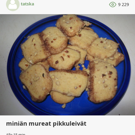
tatska
9 229
miniän mureat pikkuleivät
Alle 15 min