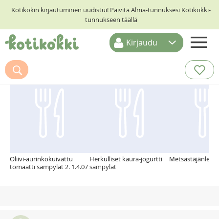
Kotikokin kirjautuminen uudistui! Päivitä Alma-tunnuksesi Kotikokki-
tunnukseen täällä
Kirjaudu
ETUSIVU
Suosittelemme myös
RESEPTIHAKU
RUOKATEEMAT
KESKUSTELUT
KOTIKOKIT
Oliivi-aurinkokuivattu
Herkulliset kaura-jogurtti
Metsästäjänleivä
tomaatti sämpylät 2. 1.4.07
sämpylät