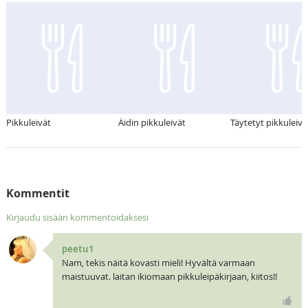
Pikkuleivät
Äidin pikkuleivät
Täytetyt pikkuleivä
Kommentit
Kirjaudu sisään kommentoidaksesi
peetu1
Nam, tekis näitä kovasti mieli! Hyvältä varmaan
maistuuvat. laitan ikiomaan pikkuleipäkirjaan, kiitos!!