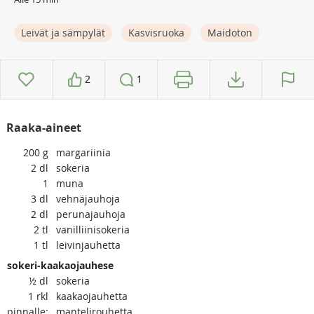
Leivät ja sämpylät
Kasvisruoka
Maidoton
2
1
Raaka-aineet
200
g
margariinia
2
dl
sokeria
1
muna
3
dl
vehnäjauhoja
2
dl
perunajauhoja
2
tl
vanilliinisokeria
1
tl
leivinjauhetta
sokeri-kaakaojauhese
½
dl
sokeria
1
rkl
kaakaojauhetta
pinnalle:
mantelirouhetta