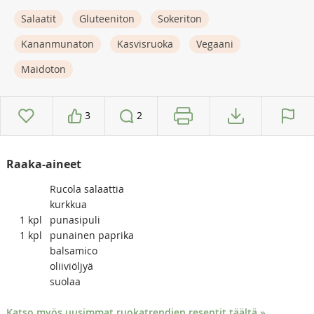
Salaatit
Gluteeniton
Sokeriton
Kananmunaton
Kasvisruoka
Vegaani
Maidoton
3
2
Raaka-aineet
Rucola salaattia
kurkkua
1
kpl
punasipuli
1
kpl
punainen paprika
balsamico
oliiviöljyä
suolaa
Katso myös uusimmat ruokatrendien reseptit täältä »