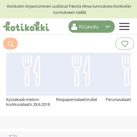
Kotikokin kirjautuminen uudistui! Päivitä Alma-tunnuksesi Kotikokki-
tunnukseen täällä
Kirjaudu
ETUSIVU
Suosittelemme myös
RESEPTIHAKU
RUOKATEEMAT
KESKUSTELUT
KOTIKOKIT
Kyssäkaali-meloni-
Riisipaperisalaattirullat
Perunasalaatti
kurkkusalaatti 28.6.2018