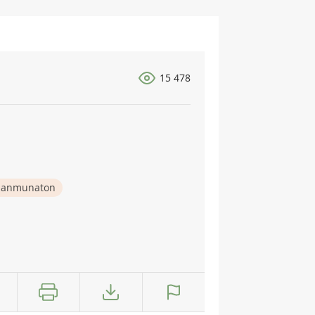
15 478
nanmunaton