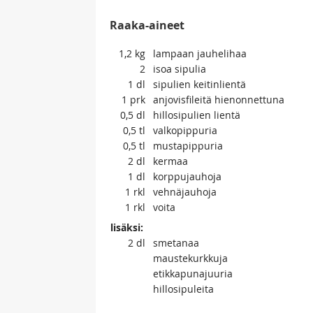
Raaka-aineet
1,2
kg
lampaan jauhelihaa
2
isoa sipulia
1
dl
sipulien keitinlientä
1
prk
anjovisfileitä hienonnettuna
0,5
dl
hillosipulien lientä
0,5
tl
valkopippuria
0,5
tl
mustapippuria
2
dl
kermaa
1
dl
korppujauhoja
1
rkl
vehnäjauhoja
1
rkl
voita
lisäksi:
2
dl
smetanaa
maustekurkkuja
etikkapunajuuria
hillosipuleita