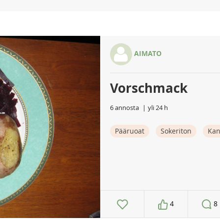
AIMATO
Vorschmack
6 annosta
yli 24 h
Pääruoat
Sokeriton
Ka
4
8