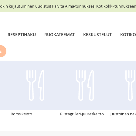
okin kirjautuminen uudistui! Päivitä Alma-tunnuksesi Kotikokki-tunnukseen 
RESEPTIHAKU
RUOKATEEMAT
KESKUSTELUT
KOTIKO
E
Borssikeitto
Riistagrilleri-juureskeitto
Juustoinen nak