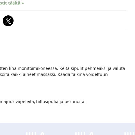
it täältä »
tten liha monitoimikoneessa. Keitä sipulit pehmeäksi ja valuta
ekoita kaikki aineet massaksi. Kaada taikina voideltuun
juuriviipeleita, hillosipulia ja perunoita.