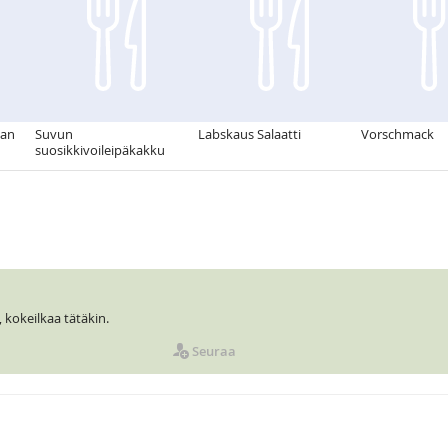
aan
Suvun
Labskaus Salaatti
Vorschmack
suosikkivoileipäkakku
 kokeilkaa tätäkin.
Seuraa