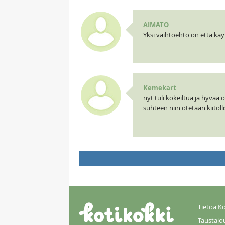
AIMATO
Yksi vaihtoehto on että k
Kemekart
nyt tuli kokeiltua ja hyvää 
suhteen niin otetaan kiitoll
Tietoa Ko
Taustajo