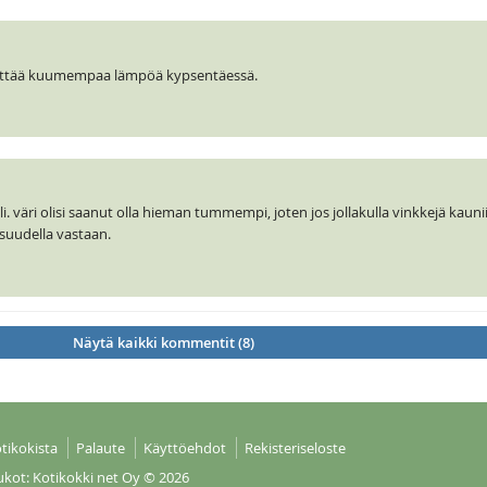
äyttää kuumempaa lämpöä kypsentäessä.
oli. väri olisi saanut olla hieman tummempi, joten jos jollakulla vinkkejä kau
isuudella vastaan.
Näytä kaikki kommentit (8)
tikokista
Palaute
Käyttöehdot
Rekisteriseloste
ukot: Kotikokki net Oy
© 2026