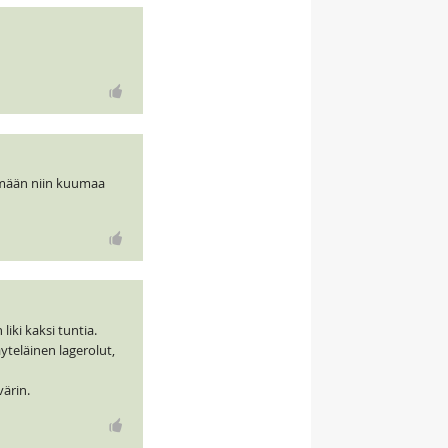
tämään niin kuumaa
liki kaksi tuntia.
yteläinen lagerolut,
värin.