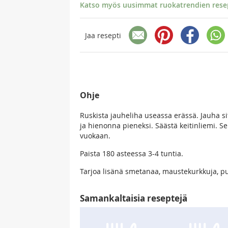
Katso myös uusimmat ruokatrendien resept
Jaa resepti
Ohje
Ruskista jauheliha useassa erässä. Jauha si
ja hienonna pieneksi. Säästä keitinliemi. S
vuokaan.
Paista 180 asteessa 3-4 tuntia.
Tarjoa lisänä smetanaa, maustekurkkuja, puna
Samankaltaisia reseptejä