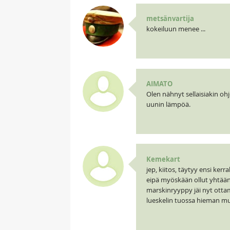
metsänvartija
kokeiluun menee ...
AIMATO
Olen nähnyt sellaisiakin oh
uunin lämpöä.
Kemekart
jep, kiitos, täytyy ensi kerr
eipä myöskään ollut yhtään 
marskinryyppy jäi nyt ottam
lueskelin tuossa hieman muit