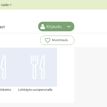
täällä
Kirjaudu
KIT
Muistitaulu
kikeitto
Lohitäyte uuniperunalle