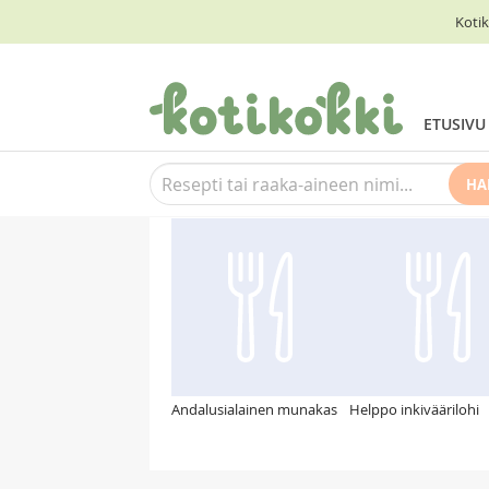
Kotik
ETUSIVU
HA
Suosittelemme myös
Andalusialainen munakas
Helppo inkiväärilohi