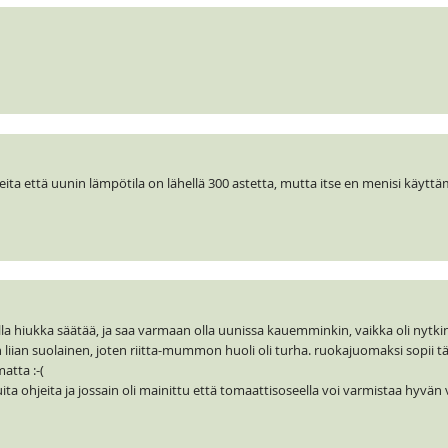
jeita että uunin lämpötila on lähellä 300 astetta, mutta itse en menisi käyt
alla hiukka säätää, ja saa varmaan olla uunissa kauemminkin, vaikka oli nytkin 
liian suolainen, joten riitta-mummon huoli oli turha. ruokajuomaksi sopii tä
atta :-(
a ohjeita ja jossain oli mainittu että tomaattisoseella voi varmistaa hyvän 