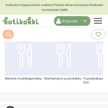
Kotikokin kirjautuminen uudistui! Päivitä Alma-tunnuksesi Kotikokki-
tunnukseen täällä
Kirjaudu
ETUSIVU
Suosittelemme myös
RESEPTIHAKU
RUOKATEEMAT
KESKUSTELUT
KOTIKOKIT
Mehevä mustikkapiirakka
Manhattanin juustokakku
Puolukkakaurake
Ezzi