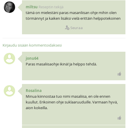
miltsu
Reseptin tekijä
tämä on mielestäni paras masanliisan ohje mihin olen
törmännyt ja kaiken lisäksi vielä erittäin helppotekoinen
Seuraa
Kirjaudu sisään kommentoidaksesi
jonu64
Paras masaliisaohje ikinä! Ja helppo tehdä.
Rosalina
Minua kiinnostaa tuo nimi masaliisa, en ole ennen
kuullut. Erikoinen ohje suklaaruuduille. Varmaan hyvä,
aion kokeilla.