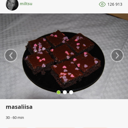
miltsu
126 913
‹
›
masaliisa
30 - 60 min