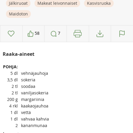
Jälkiruoat
Makeat leivonnaiset
Kasvisruoka
Maidoton
58
7
Raaka-aineet
POHJA:
5
dl
vehnäjauhoja
3,5
dl
sokeria
2
tl
soodaa
2
tl
vaniljasokeria
200
g
margariinia
4
rkl
kaakaojauhoa
1
dl
vettä
1
dl
vahvaa kahvia
2
kananmunaa