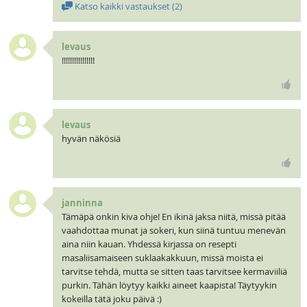
Katso kaikki vastaukset (
2
)
levaus
!!!!!!!!!!!!!!!!
levaus
hyvän näkösiä
janninna
Tämäpä onkin kiva ohje! En ikinä jaksa niitä, missä pitää
vaahdottaa munat ja sokeri, kun siinä tuntuu menevän
aina niin kauan. Yhdessä kirjassa on resepti
masaliisamaiseen suklaakakkuun, missä moista ei
tarvitse tehdä, mutta se sitten taas tarvitsee kermaviiliä
purkin. Tähän löytyy kaikki aineet kaapista! Täytyykin
kokeilla tätä joku päivä :)