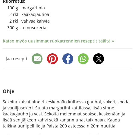
kuorrotus:
100
g
margariinia
2
rkl
kaakaojauhoa
2
rkl
vahvaa kahvia
300
g
tomusokeria
Katso myös uusimmat ruokatrendien reseptit täältä »
Jaa resepti
Ohje
Sekoita kuivat aineet keskenään kulhossa (jauhot, sokeri, sooda
ja vaniljasokeri. Sulata margariini kattilassa, lisää sinne
kaakaojauho ja vesi. Sekoita molemmat seokset keskenään ja
lisää sen jälkeen kahvi sekä kananmunat taikinaan. Kaada
taikina uunipellille ja Paista 200 asteessa n.20minuuttia.