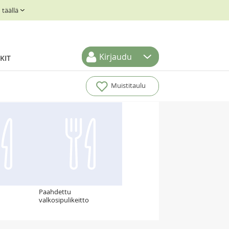
täällä
Kirjaudu
KIT
Muistitaulu
Paahdettu
valkosipulikeitto