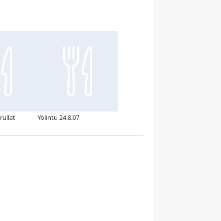
ullat
Yölintu 24.8.07