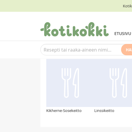
Kotik
ETUSIVU
HA
Suosittelemme myös
Kikherne-Sosekeitto
Linssikeitto