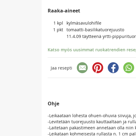
Raaka-aineet
1
kpl
kylmäsavulohifile
1
pkt
tomaatti-basilikatuorejuusto
11.4.09 täytteenä yrtti-pippurituo
Katso myös uusimmat ruokatrendien resept
Jaa resepti
Ohje
-Leikaataan lohesta ohuen-ohuvia siivuja, 
-Levitetään tuorejuusto kauttaaltaan ja rul
-Laitetaan pakastimeen annetaan olla niin 
-Leikataan kohmeisesta rullasta n. 1 cm pal