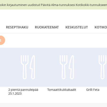
okin kirjautuminen uudistui! Päivitä Alma-tunnuksesi Kotikokki-tunnukseen 
RESEPTIHAKU
RUOKATEEMAT
KESKUSTELUT
KOTIKO
E
2 pientä pannuleipää
Tomaattikukkakaalit
Grilli Feta
25.1.2023