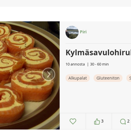
Piri
Kylmäsavulohirul
›
10 annosta
30 - 60 min
Alkupalat
Gluteeniton
3
2