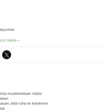
rejuustoa
it täältä »
joista muodostetaan matto
lataan
kauan, että rulla on komeinen
oja