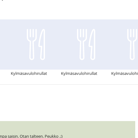
Kylmäsavulohirullat
Kylmäsavulohirullat
Kylmäsavulohir
mpa saisin. Otan talteen. Peukko .:)