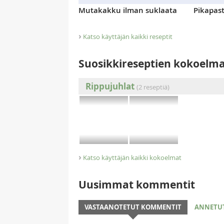
Mutakakku ilman suklaata
Pikapas
›
Katso käyttäjän kaikki reseptit
Suosikkireseptien kokoelm
Rippujuhlat
(2 reseptiä)
›
Katso käyttäjän kaikki kokoelmat
Uusimmat kommentit
VASTAANOTETUT KOMMENTIT
ANNETU