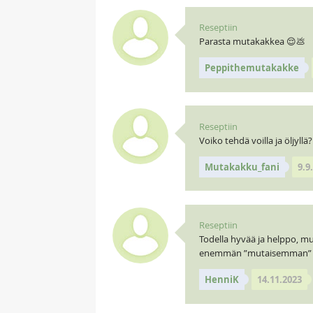
Reseptiin
Parasta mutakakkea 😌💩
Peppithemutakakke
Reseptiin
Voiko tehdä voilla ja öljyllä?
Mutakakku_fani
9.9
Reseptiin
Todella hyvää ja helppo, mu
enemmän ”mutaisemman” kan
HenniK
14.11.2023