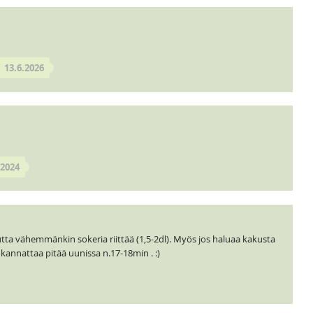
13.6.2026
.2024
tta vähemmänkin sokeria riittää (1,5-2dl). Myös jos haluaa kakusta
nattaa pitää uunissa n.17-18min . :)