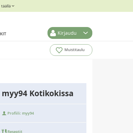
täällä
Kirjaudu
KIT
Muistitaulu
myy94 Kotikokissa
Profiili: myy94
Reseptit