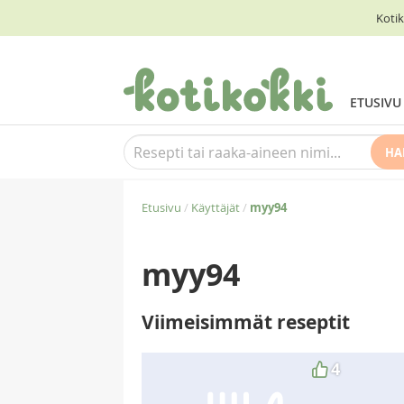
Kotik
ETUSIVU
HA
Etusivu
/
Käyttäjät
/
myy94
myy94
Viimeisimmät reseptit
4