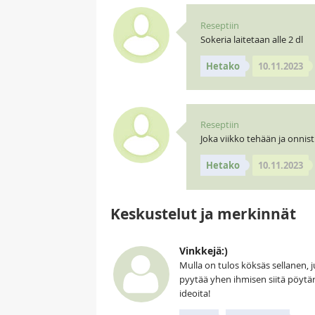
Reseptiin
Sokeria laitetaan alle 2 dl
Hetako
10.11.2023
Reseptiin
Joka viikko tehään ja onnis
Hetako
10.11.2023
Keskustelut ja merkinnät
Vinkkejä:)
Mulla on tulos köksäs sellanen, 
pyytää yhen ihmisen siitä pöytäryh
ideoita!