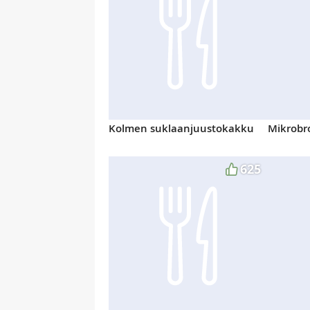
Kolmen suklaanjuustokakku
Mikrobr
625