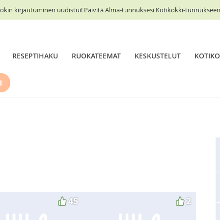
okin kirjautuminen uudistui! Päivitä Alma-tunnuksesi Kotikokki-tunnukseen 
RESEPTIHAKU
RUOKATEEMAT
KESKUSTELUT
KOTIKO
E
45
2