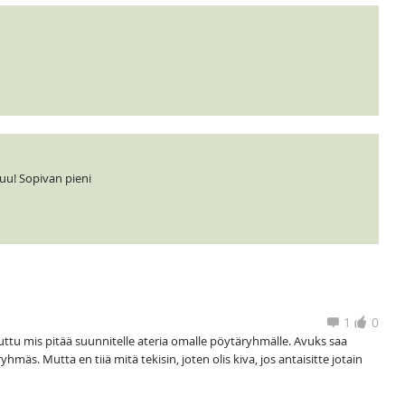
tuu! Sopivan pieni
1
0
juttu mis pitää suunnitelle ateria omalle pöytäryhmälle. Avuks saa
mäs. Mutta en tiiä mitä tekisin, joten olis kiva, jos antaisitte jotain