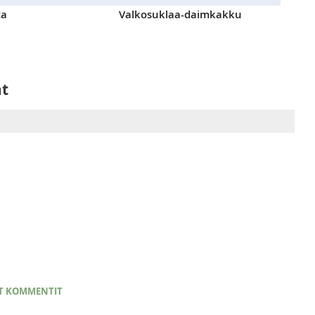
ta
Valkosuklaa-daimkakku
at
T KOMMENTIT