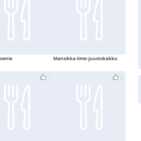
ownie
Mansikka-lime-juustokakku
1
6