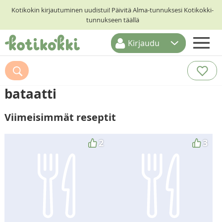
Kotikokin kirjautuminen uudistui! Päivitä Alma-tunnuksesi Kotikokki-
tunnukseen täällä
Kirjaudu
ETUSIVU
RESEPTIHAKU
bataatti
RUOKATEEMAT
Viimeisimmät reseptit
KESKUSTELUT
KOTIKOKIT
2
3