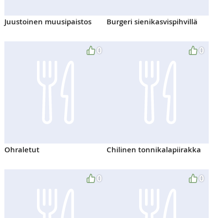
Juustoinen muusipaistos
Burgeri sienikasvispihvillä
0
0
Ohraletut
Chilinen tonnikalapiirakka
0
0