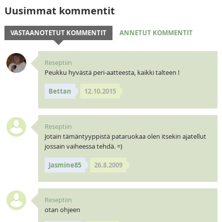
Uusimmat kommentit
VASTAANOTETUT KOMMENTIT
ANNETUT KOMMENTIT
Reseptiin
Peukku hyvästä peri-aatteesta, kaikki talteen !
Bettan
12.10.2015
Reseptiin
Jotain tämäntyyppistä pataruokaa olen itsekin ajatellut
jossain vaiheessa tehdä. =)
Jasmine85
26.8.2009
Reseptiin
otan ohjeen