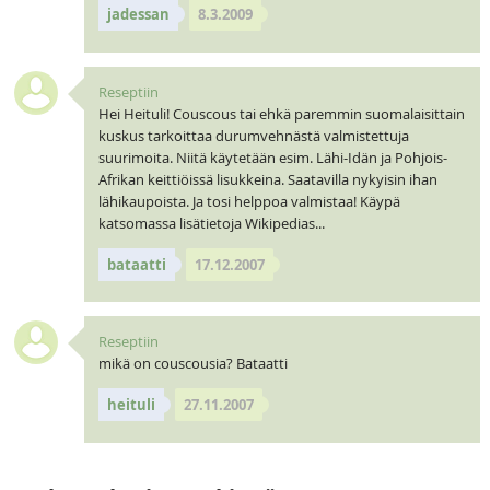
jadessan
8.3.2009
Reseptiin
Hei Heituli! Couscous tai ehkä paremmin suomalaisittain
kuskus tarkoittaa durumvehnästä valmistettuja
suurimoita. Niitä käytetään esim. Lähi-Idän ja Pohjois-
Afrikan keittiöissä lisukkeina. Saatavilla nykyisin ihan
lähikaupoista. Ja tosi helppoa valmistaa! Käypä
katsomassa lisätietoja Wikipedias...
bataatti
17.12.2007
Reseptiin
mikä on couscousia? Bataatti
heituli
27.11.2007