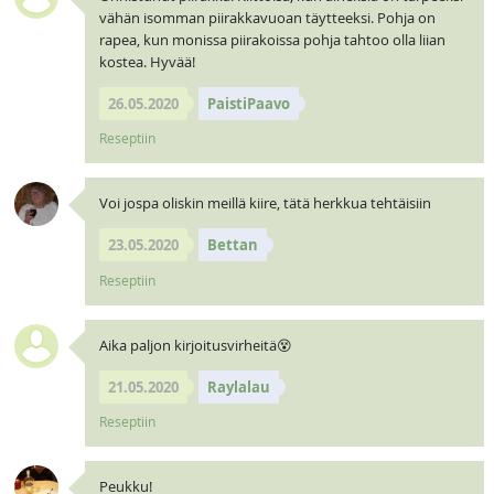
vähän isomman piirakkavuoan täytteeksi. Pohja on
rapea, kun monissa piirakoissa pohja tahtoo olla liian
kostea. Hyvää!
26.05.2020
PaistiPaavo
Reseptiin
Voi jospa oliskin meillä kiire, tätä herkkua tehtäisiin
23.05.2020
Bettan
Reseptiin
Aika paljon kirjoitusvirheitä😵
21.05.2020
Raylalau
Reseptiin
Peukku!