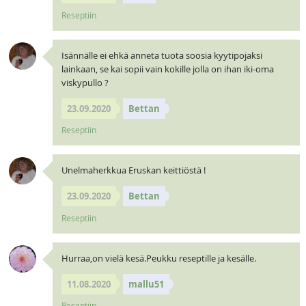
Reseptiin
Isännälle ei ehkä anneta tuota soosia kyytipojaksi
lainkaan, se kai sopii vain kokille jolla on ihan iki-oma
viskypullo ?
23.09.2020
Bettan
Reseptiin
Unelmaherkkua Eruskan keittiöstä !
23.09.2020
Bettan
Reseptiin
Hurraa,on vielä kesä.Peukku reseptille ja kesälle.
11.08.2020
mallu51
Reseptiin