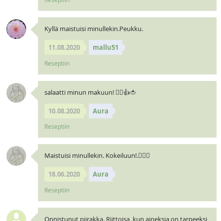
Kyllä maistuisi minullekin.Peukku.
11.08.2020
mallu51
Reseptiin
salaatti minun makuun! 🧝‍♀️👍🍅
10.08.2020
Aura
Reseptiin
Maistuisi minullekin. Kokeiluun!.🧝‍♀️⛵
18.06.2020
Aura
Reseptiin
Onnistunut piirakka. Riittoisa, kun aineksia on tarpeeksi