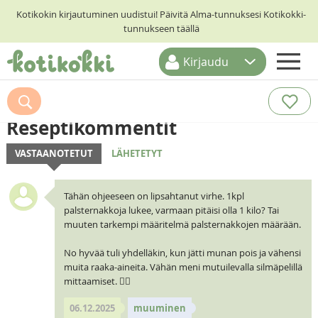
Kotikokin kirjautuminen uudistui! Päivitä Alma-tunnuksesi Kotikokki-
tunnukseen täällä
Kirjaudu
ETUSIVU
RESEPTIHAKU
Reseptikommentit
RUOKATEEMAT
VASTAANOTETUT
LÄHETETYT
KESKUSTELUT
Tähän ohjeeseen on lipsahtanut virhe. 1kpl
KOTIKOKIT
palsternakkoja lukee, varmaan pitäisi olla 1 kilo? Tai
muuten tarkempi määritelmä palsternakkojen määrään.
No hyvää tuli yhdelläkin, kun jätti munan pois ja vähensi
muita raaka-aineita. Vähän meni mutuilevalla silmäpelillä
mittaamiset. 👍🏻
06.12.2025
muuminen