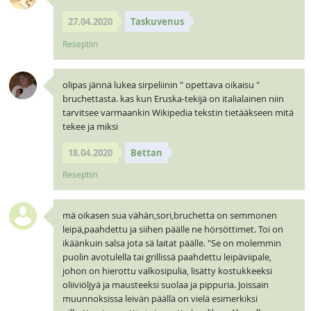
27.04.2020
Taskuvenus
Reseptiin
olipas jännä lukea sirpeliinin " opettava oikaisu "
bruchettasta. kas kun Eruska-tekijä on italialainen niin
tarvitsee varmaankin Wikipedia tekstin tietääkseen mitä
tekee ja miksi
18.04.2020
Bettan
Reseptiin
mä oikasen sua vähän,sori,bruchetta on semmonen
leipä,paahdettu ja siihen päälle ne hörsöttimet. Toi on
ikäänkuin salsa jota sä laitat päälle. "Se on molemmin
puolin avotulella tai grillissä paahdettu leipäviipale,
johon on hierottu valkosipulia, lisätty kostukkeeksi
oliiviöljyä ja mausteeksi suolaa ja pippuria. Joissain
muunnoksissa leivän päällä on vielä esimerkiksi