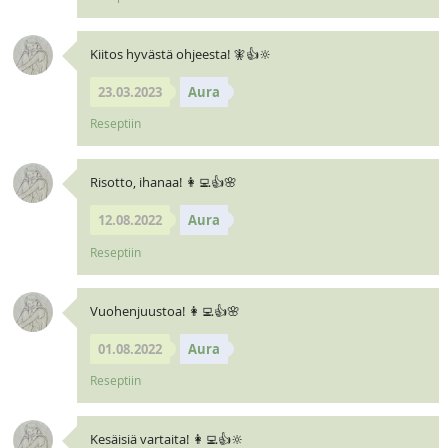
Kiitos hyvästä ohjeesta! 🧚👍🔆
23.03.2023
Aura
Reseptiin
Risotto, ihanaa! 👩‍💻👍🌸
12.08.2022
Aura
Reseptiin
Vuohenjuustoa! 👩‍💻👍🌸
01.08.2022
Aura
Reseptiin
Kesäisiä vartaita! 👩‍💻👍🔆