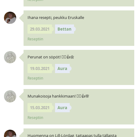
Ihana resepti, peukku Eruskalle
29.03.2021
Bettan
Reseptiin
Perunat on söpöt! 🧝‍♀️👍🌼
19.03.2021
Aura
Reseptiin
Munakoisoja hankkimaan! 🧝‍♀️👍🌸
15.03.2021
Aura
Reseptiin
Huomenna on Lill-Lördag, taitaapas tulla tällaista