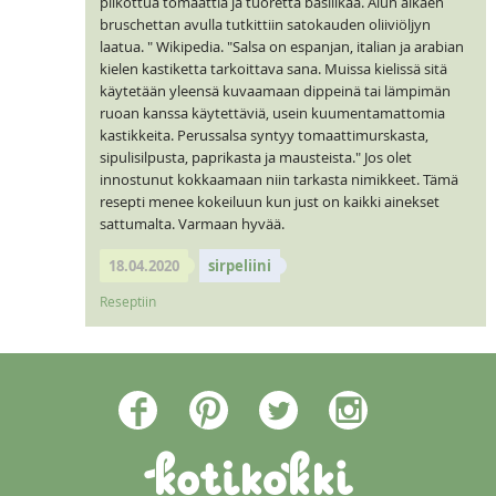
pilkottua tomaattia ja tuoretta basilikaa. Alun alkaen
bruschettan avulla tutkittiin satokauden oliiviöljyn
laatua. " Wikipedia. "Salsa on espanjan, italian ja arabian
kielen kastiketta tarkoittava sana. Muissa kielissä sitä
käytetään yleensä kuvaamaan dippeinä tai lämpimän
ruoan kanssa käytettäviä, usein kuumentamattomia
kastikkeita. Perussalsa syntyy tomaattimurskasta,
sipulisilpusta, paprikasta ja mausteista." Jos olet
innostunut kokkaamaan niin tarkasta nimikkeet. Tämä
resepti menee kokeiluun kun just on kaikki ainekset
sattumalta. Varmaan hyvää.
18.04.2020
sirpeliini
Reseptiin