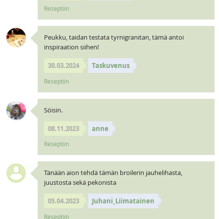
Reseptiin
Peukku, taidan testata tyrnigranitan, tämä antoi
inspiraation siihen!
30.03.2024
Taskuvenus
Reseptiin
Söisin.
08.11.2023
anne
Reseptiin
Tänään aion tehdä tämän broilerin jauhelihasta,
juustosta sekä pekonista
05.04.2023
Juhani_Liimatainen
Reseptiin