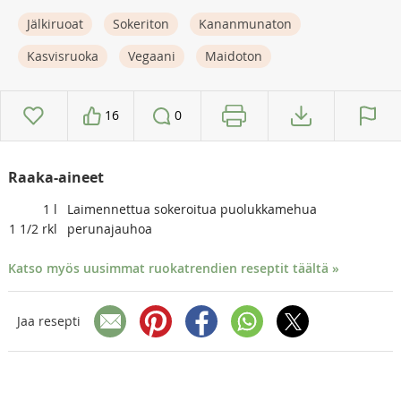
Jälkiruoat
Sokeriton
Kananmunaton
Kasvisruoka
Vegaani
Maidoton
16
0
Raaka-aineet
1
l
Laimennettua sokeroitua puolukkamehua
1 1/2
rkl
perunajauhoa
Katso myös uusimmat ruokatrendien reseptit täältä »
Jaa resepti