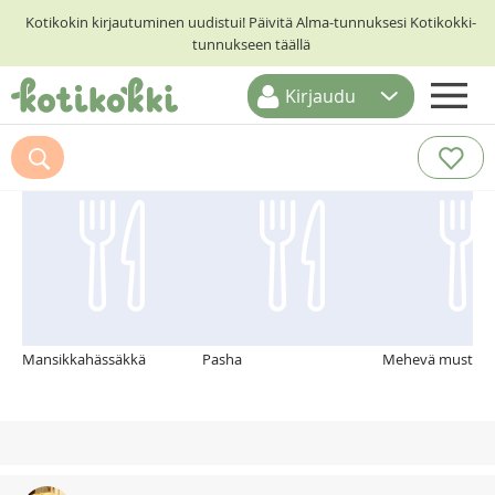
Kotikokin kirjautuminen uudistui! Päivitä Alma-tunnuksesi Kotikokki-
tunnukseen täällä
Kirjaudu
ETUSIVU
Suosittelemme myös
RESEPTIHAKU
RUOKATEEMAT
KESKUSTELUT
KOTIKOKIT
Mansikkahässäkkä
Pasha
Mehevä mustikka