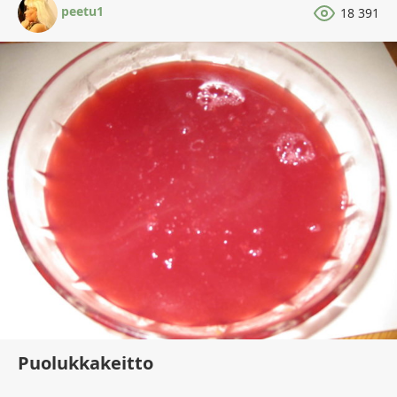
peetu1
18 391
Puolukkakeitto