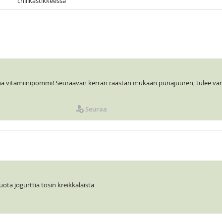
chilikastikkeessa
ma vitamiinipommi! Seuraavan kerran raastan mukaan punajuuren, tulee va
Seuraa
uota jogurttia tosin kreikkalaista