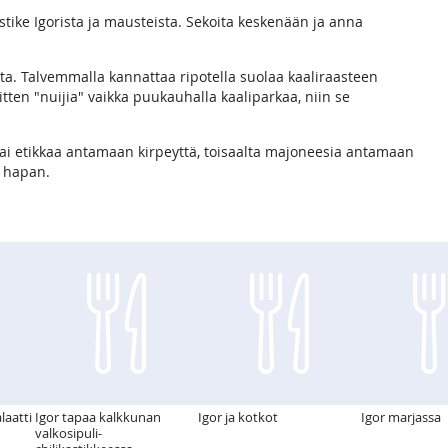
stike Igorista ja mausteista. Sekoita keskenään ja anna
ta. Talvemmalla kannattaa ripotella suolaa kaaliraasteen
sitten "nuijia" vaikka puukauhalla kaaliparkaa, niin se
a/tai etikkaa antamaan kirpeyttä, toisaalta majoneesia antamaan
n hapan.
laatti
Igor tapaa kalkkunan
Igor ja kotkot
Igor marjassa
valkosipuli-