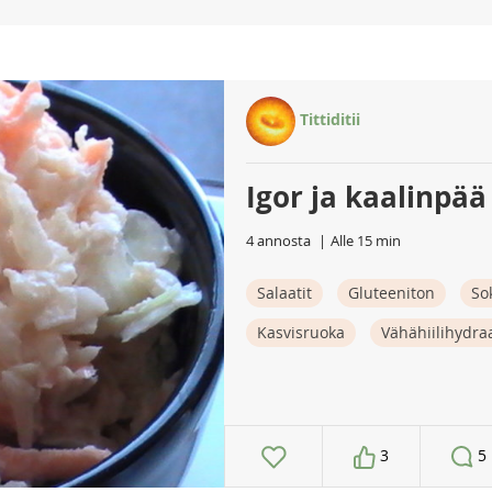
Tittiditii
Igor ja kaalinpää 
4 annosta
Alle 15 min
Salaatit
Gluteeniton
So
Kasvisruoka
Vähähiilihydra
3
5