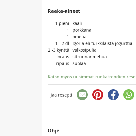
Raaka-aineet
1
pieni
kaali
1
porkkana
1
omena
1 - 2
dl
Igoria eli turkkilaista jogurttia
2 -3
kynttä
valkosipulia
loraus
sitruunanmehua
ripaus
suolaa
Katso myös uusimmat ruokatrendien resept
Jaa resepti
Ohje