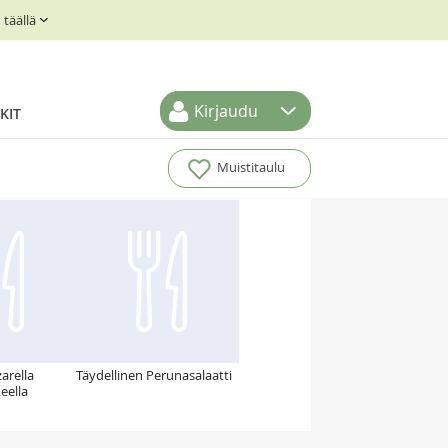
täällä
Kirjaudu
KIT
Muistitaulu
arella
Täydellinen Perunasalaatti
keella