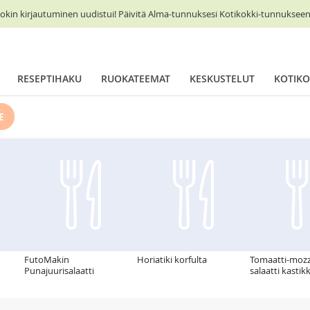
okin kirjautuminen uudistui! Päivitä Alma-tunnuksesi Kotikokki-tunnukseen 
RESEPTIHAKU
RUOKATEEMAT
KESKUSTELUT
KOTIKO
E
FutoMakin
Horiatiki korfulta
Tomaatti-mozz
Punajuurisalaatti
salaatti kastik