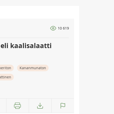
10 619
eli kaalisalaatti
keriton
Kananmunaton
attinen