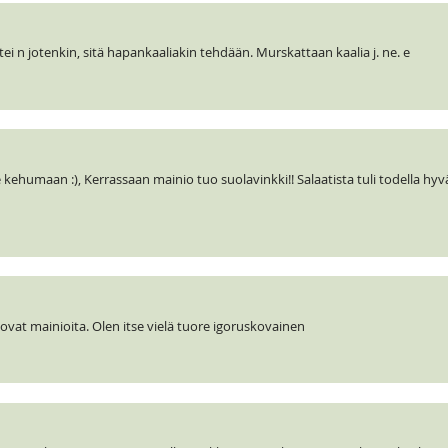
tei n jotenkin, sitä hapankaaliakin tehdään. Murskattaan kaalia j. ne. e
 kehumaan :), Kerrassaan mainio tuo suolavinkki!! Salaatista tuli todella hyvä
ovat mainioita. Olen itse vielä tuore igoruskovainen