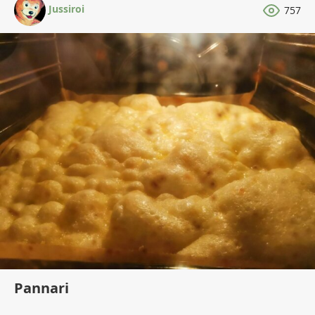
Jussiroi
757
Pannari