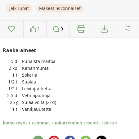
Jälkiruoat
Makeat leivonnaiset
1
0
Raaka-aineet
5
dl
Punaista maitoa
2
kpl
Kananmunia
1
tl
Sokeria
1/2
tl
Suolaa
1/2
tl
Leivinjauhetta
2.5
dl
Vehnäjauhoja
25
g
Sulaa voita (2rkl)
1
tl
Vaniljauutetta
Katso myös uusimmat ruokatrendien reseptit täältä »