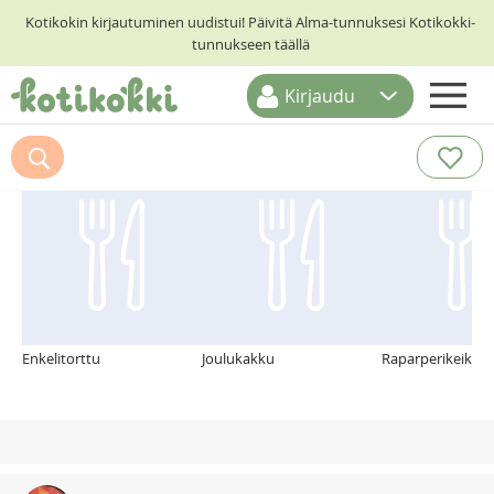
Kotikokin kirjautuminen uudistui! Päivitä Alma-tunnuksesi Kotikokki-
tunnukseen täällä
Kirjaudu
ETUSIVU
Suosittelemme myös
RESEPTIHAKU
RUOKATEEMAT
KESKUSTELUT
KOTIKOKIT
Enkelitorttu
Joulukakku
Raparperikeikau