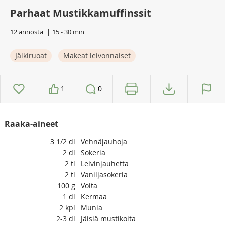
Parhaat Mustikkamuffinssit
12 annosta
15 - 30 min
Jälkiruoat
Makeat leivonnaiset
1
0
Raaka-aineet
3 1/2
dl
Vehnäjauhoja
2
dl
Sokeria
2
tl
Leivinjauhetta
2
tl
Vaniljasokeria
100
g
Voita
1
dl
Kermaa
2
kpl
Munia
2-3
dl
Jäisiä mustikoita