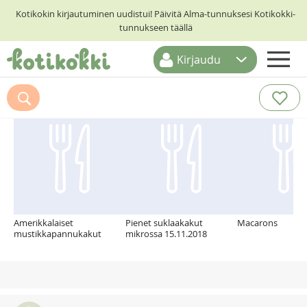
Kotikokin kirjautuminen uudistui! Päivitä Alma-tunnuksesi Kotikokki-
tunnukseen täällä
Kirjaudu
ETUSIVU
Suosittelemme myös
RESEPTIHAKU
RUOKATEEMAT
KESKUSTELUT
KOTIKOKIT
Amerikkalaiset
Pienet suklaakakut
Macarons
mustikkapannukakut
mikrossa 15.11.2018