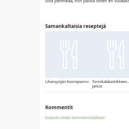
siitä pehmeää, niin paista sitten eri vuo
Samankaltaisia reseptejä
Lihansyöjän Kasvispannu
Tonnikalakastikkeen...
jatkot
Kommentit
Kirjaudu sisään kommentoidaksesi