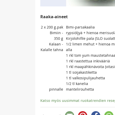
Raaka-aineet
2 x 200
g.pak
Bimi-parsakaalia
Bimiin
-
rypsiöljyä + hienoa merisuo
350
g
Kirjolohifile pala (SLO suolat
Kalaan
-
1/2 limen mehut + hienoa m
Kalalle
tahna
alla
1 rkl tom yum maustetahnaa (
1 rkl raastettua inkivääriä
1 rkl maapähkinävoita (vitasi
1 tl soijakastiketta
1 tl valkosipulijauhetta
1/2 tl kanelia
pinnalle
mantelirouhetta
Katso myös uusimmat ruokatrendien resept