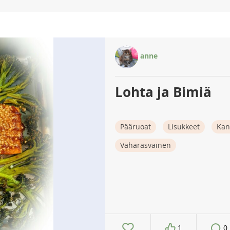
anne
Lohta ja Bimiä
Pääruoat
Lisukkeet
Kan
Vähärasvainen
1
0