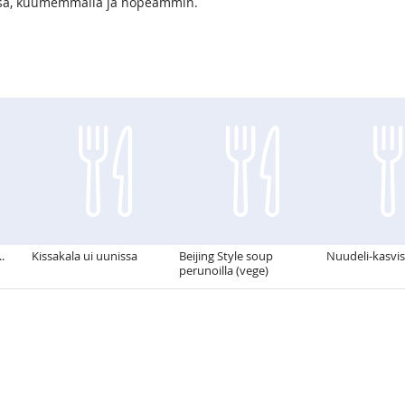
kassa, kuumemmalla ja nopeammin.
.
Kissakala ui uunissa
Beijing Style soup
Nuudeli-kasvis
perunoilla (vege)