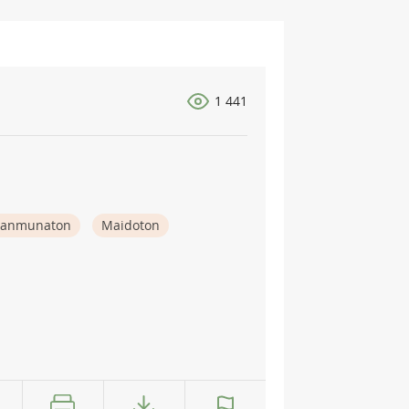
1 441
anmunaton
Maidoton