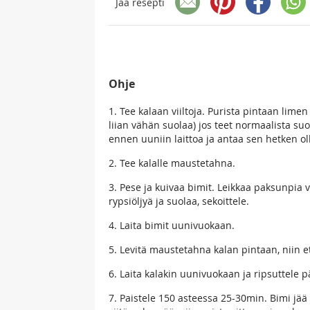
Jaa resepti
Ohje
1. Tee kalaan viiltoja. Purista pintaan limen
liian vähän suolaa) jos teet normaalista su
ennen uuniin laittoa ja antaa sen hetken ol
2. Tee kalalle maustetahna.
3. Pese ja kuivaa bimit. Leikkaa paksunpia v
rypsiöljyä ja suolaa, sekoittele.
4. Laita bimit uunivuokaan.
5. Levitä maustetahna kalan pintaan, niin e
6. Laita kalakin uunivuokaan ja ripsuttele 
7. Paistele 150 asteessa 25-30min. Bimi jää