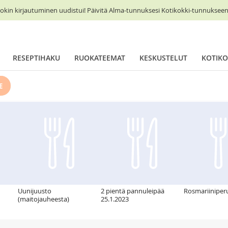
okin kirjautuminen uudistui! Päivitä Alma-tunnuksesi Kotikokki-tunnukseen 
RESEPTIHAKU
RUOKATEEMAT
KESKUSTELUT
KOTIKO
E
Uunijuusto
2 pientä pannuleipää
Rosmariiniper
(maitojauheesta)
25.1.2023