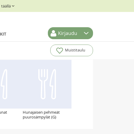
täällä
Kirjaudu
KIT
Muistitaulu
unat
Hunajaisen pehmeät
puurosämpylät (G)