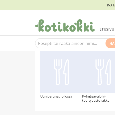
Kotik
ETUSIVU
HA
Suosittelemme myös
Uuniperunat foliossa
Kylmäsavulohi-
tuorejuustokakku