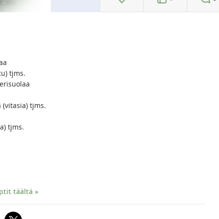
laa
tu) tjms.
erisuolaa
vitasia) tjms.
a) tjms.
it täältä »