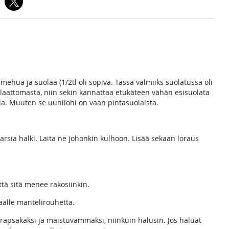
 mehua ja suolaa (1/2tl oli sopiva. Tässä valmiiks suolatussa oli
olaattomasta, niin sekin kannattaa etukäteen vähän esisuolata
la. Muuten se uunilohi on vaan pintasuolaista.
arsia halki. Laita ne johonkin kulhoon. Lisää sekaan loraus
ttä sitä menee rakosiinkin.
päälle mantelirouhetta.
 rapsakaksi ja maistuvammaksi, niinkuin halusin. Jos haluat