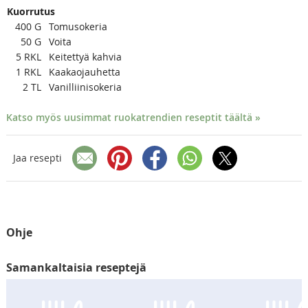
Kuorrutus
400
G
Tomusokeria
50
G
Voita
5
RKL
Keitettyä kahvia
1
RKL
Kaakaojauhetta
2
TL
Vanilliinisokeria
Katso myös uusimmat ruokatrendien reseptit täältä »
Jaa resepti
Ohje
Samankaltaisia reseptejä