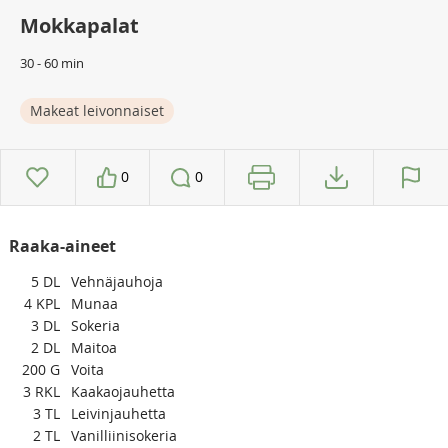
Mokkapalat
30 - 60 min
Makeat leivonnaiset
0
0
Raaka-aineet
5
DL
Vehnäjauhoja
4
KPL
Munaa
3
DL
Sokeria
2
DL
Maitoa
200
G
Voita
3
RKL
Kaakaojauhetta
3
TL
Leivinjauhetta
2
TL
Vanilliinisokeria