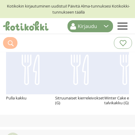
Kotikokin kirjautuminen uudistui! Päivitä Alma-tunnuksesi Kotikokki-
tunnukseen täällä
Kirjaudu
ETUSIVU
Suosittelemme myös
RESEPTIHAKU
RUOKATEEMAT
KESKUSTELUT
KOTIKOKIT
Pulla kakku
Sitruunaiset kierreleivokset
Winter Cake eli r
(G)
talvikakku (G)