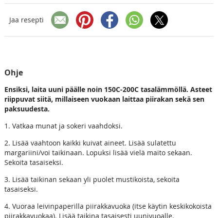
Jaa resepti
Ohje
Ensiksi, laita uuni päälle noin 150C-200C tasalämmöllä. Asteet
riippuvat siitä, millaiseen vuokaan laittaa piirakan sekä sen
paksuudesta.
1. Vatkaa munat ja sokeri vaahdoksi.
2. Lisää vaahtoon kaikki kuivat aineet. Lisää sulatettu
margariini/voi taikinaan. Lopuksi lisää vielä maito sekaan.
Sekoita tasaiseksi.
3. Lisää taikinan sekaan yli puolet mustikoista, sekoita
tasaiseksi.
4. Vuoraa leivinpaperilla piirakkavuoka (itse käytin keskikokoista
piirakkavuokaa). Lisää taikina tasaisesti uunivuoalle.