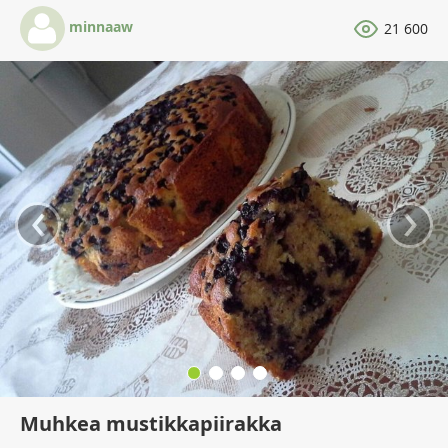
minnaaw
21 600
‹
›
Muhkea mustikkapiirakka