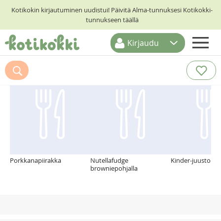
Kotikokin kirjautuminen uudistui! Päivitä Alma-tunnuksesi Kotikokki-
tunnukseen täällä
Kirjaudu
ETUSIVU
Suosittelemme myös
RESEPTIHAKU
RUOKATEEMAT
KESKUSTELUT
KOTIKOKIT
Porkkanapiirakka
Nutellafudge
Kinder-juustoka
browniepohjalla