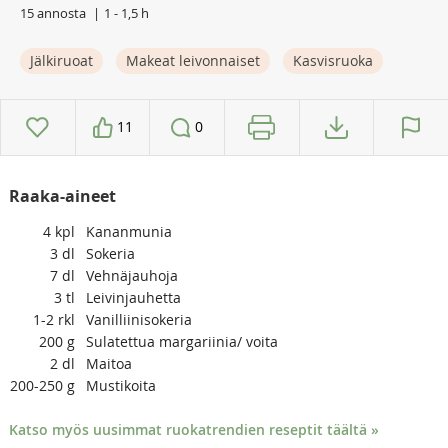
15 annosta
1 - 1,5 h
Jälkiruoat
Makeat leivonnaiset
Kasvisruoka
11
0
Raaka-aineet
4
kpl
Kananmunia
3
dl
Sokeria
7
dl
Vehnäjauhoja
3
tl
Leivinjauhetta
1-2
rkl
Vanilliinisokeria
200
g
Sulatettua margariinia/ voita
2
dl
Maitoa
200-250
g
Mustikoita
Katso myös uusimmat ruokatrendien reseptit täältä »