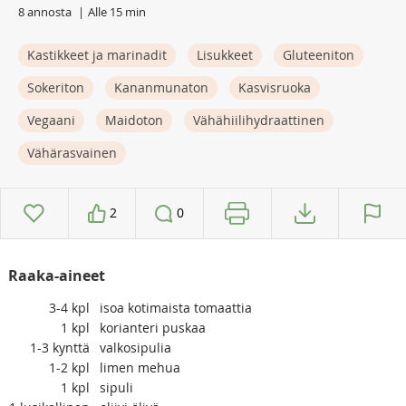
8 annosta
Alle 15 min
Kastikkeet ja marinadit
Lisukkeet
Gluteeniton
Sokeriton
Kananmunaton
Kasvisruoka
Vegaani
Maidoton
Vähähiilihydraattinen
Vähärasvainen
2
0
Raaka-aineet
3-4
kpl
isoa kotimaista tomaattia
1
kpl
korianteri puskaa
1-3
kynttä
valkosipulia
1-2
kpl
limen mehua
1
kpl
sipuli