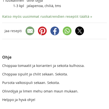
1
lusikallinen
oliivi öljyä
1-3
kpl
jalapenoa, chiliä, tms
Katso myös uusimmat ruokatrendien reseptit täältä »
Jaa resepti
Ohje
Choppaa tomaatit ja korianteri ja sekoita kulhossa.
Choppaa sipulit ja chilit sekaan. Sekoita.
Pursota valkosipuli sekaan. Sekoita.
Oliiviöljyä ja limen mehu oman maun mukaan.
Helppo ja hyvä ohje!