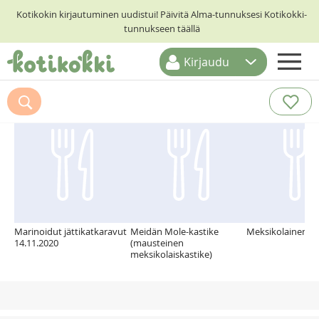
Kotikokin kirjautuminen uudistui! Päivitä Alma-tunnuksesi Kotikokki-
tunnukseen täällä
Kirjaudu
ETUSIVU
Suosittelemme myös
RESEPTIHAKU
RUOKATEEMAT
KESKUSTELUT
KOTIKOKIT
Marinoidut jättikatkaravut
Meidän Mole-kastike
Meksikolainen p
14.11.2020
(mausteinen
meksikolaiskastike)