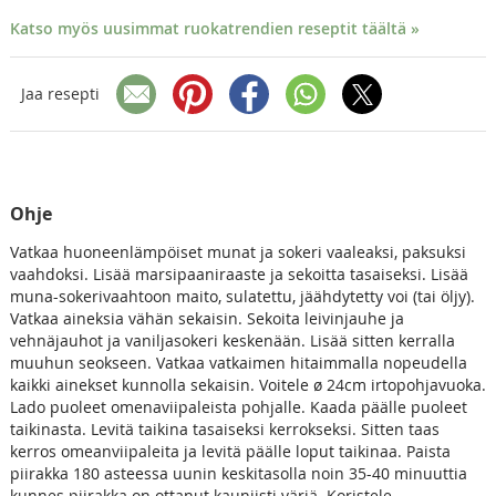
Katso myös uusimmat ruokatrendien reseptit täältä »
Jaa resepti
Ohje
Vatkaa huoneenlämpöiset munat ja sokeri vaaleaksi, paksuksi
vaahdoksi. Lisää marsipaaniraaste ja sekoitta tasaiseksi. Lisää
muna-sokerivaahtoon maito, sulatettu, jäähdytetty voi (tai öljy).
Vatkaa aineksia vähän sekaisin. Sekoita leivinjauhe ja
vehnäjauhot ja vaniljasokeri keskenään. Lisää sitten kerralla
muuhun seokseen. Vatkaa vatkaimen hitaimmalla nopeudella
kaikki ainekset kunnolla sekaisin. Voitele ø 24cm irtopohjavuoka.
Lado puoleet omenaviipaleista pohjalle. Kaada päälle puoleet
taikinasta. Levitä taikina tasaiseksi kerrokseksi. Sitten taas
kerros omeanviipaleita ja levitä päälle loput taikinaa. Paista
piirakka 180 asteessa uunin keskitasolla noin 35-40 minuuttia
kunnes piirakka on ottanut kauniisti väriä. Koristele