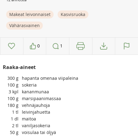
Makeat leivonnaiset
Kasvisruoka
Vähärasvainen
0
1
Raaka-aineet
300
g
hapanta omenaa viipaleina
100
g
sokeria
3
kpl
kananmunaa
100
g
marsipaanimassaa
180
g
vehnäjauhoja
1
tl
leivinjahuetta
1
dl
maitoa
2
tl
vaniljasokeria
50
g
voisulaa tai öljyä