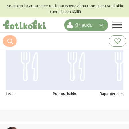
Kotikokin kirjautuminen uudistui! Päivitä Alma-tunnuksesi Kotikokki-
tunnukseen täällä
Kirjaudu
ETUSIVU
Suosittelemme myös
RESEPTIHAKU
RUOKATEEMAT
KESKUSTELUT
KOTIKOKIT
Letut
Pumpulikakku
Raparperipiirakk