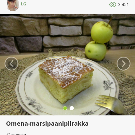
LG
3 451
‹
›
Omena-marsipaanipiirakka
12 annosta