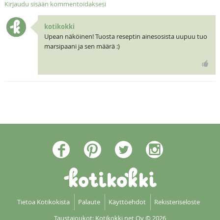
Kirjaudu sisään kommentoidaksesi
kotikokki
Upean näköinen! Tuosta reseptin ainesosista uupuu tuo
marsipaani ja sen määrä :)
Tietoa Kotikokista
Palaute
Käyttöehdot
Rekisteriseloste
Taustajoukot: Kotikokki net Oy
© 2026