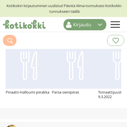
Kotikokin kirjautuminen uudistui! Päivitä Alma-tunnuksesi Kotikokki-
tunnukseen täällä
Kirjaudu
ETUSIVU
Suosittelemme myös
RESEPTIHAKU
RUOKATEEMAT
KESKUSTELUT
KOTIKOKIT
Pinaatti-Halloumi piirakka
Parsa-sienipiiras
Tomaattijuustopi
9.3.2022