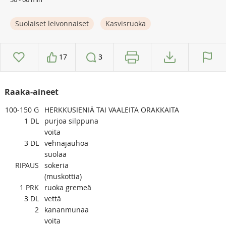
Suolaiset leivonnaiset
Kasvisruoka
17
3
Raaka-aineet
100-150
G
HERKKUSIENIÄ TAI VAALEITA ORAKKAITA
1
DL
purjoa silppuna
voita
3
DL
vehnäjauhoa
suolaa
RIPAUS
sokeria
(muskottia)
1
PRK
ruoka gremeä
3
DL
vettä
2
kananmunaa
voita