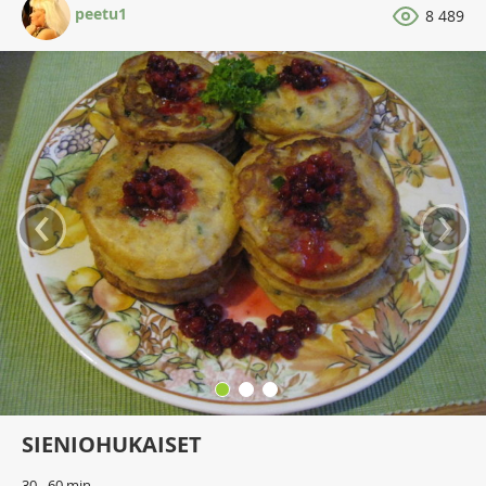
peetu1
8 489
‹
›
SIENIOHUKAISET
30 - 60 min