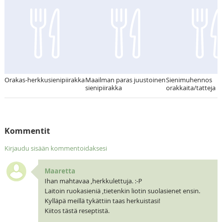
Orakas-herkkusienipiirakka
Maailman paras juustoinen
Sienimuhennos
sienipiirakka
orakkaita/tatteja
Kommentit
Kirjaudu sisään kommentoidaksesi
Maaretta
Ihan mahtavaa ,herkkulettuja. :-P
Laitoin ruokasieniä ,tietenkin liotin suolasienet ensin.
Kylläpä meillä tykättiin taas herkuistasi!
Kiitos tästä reseptistä.