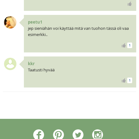
peetu1
jep sieniähän voi käyttää mitä van tuohon tässä oli vaa
esimerkki..
1
kkr
Taatusti hyvää
1