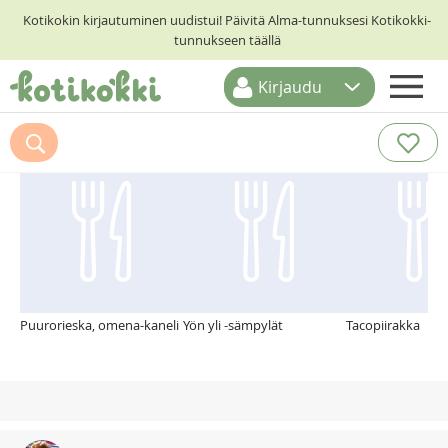
Kotikokin kirjautuminen uudistui! Päivitä Alma-tunnuksesi Kotikokki-
tunnukseen täällä
Kirjaudu
ETUSIVU
Suosittelemme myös
RESEPTIHAKU
RUOKATEEMAT
KESKUSTELUT
KOTIKOKIT
Puurorieska, omena-kaneli
Yön yli -sämpylät
Tacopiirakka