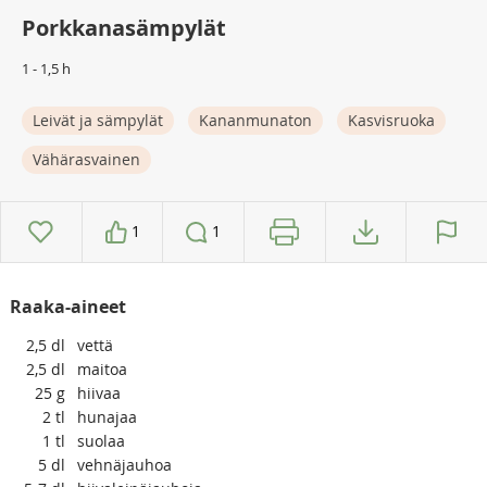
Porkkanasämpylät
1 - 1,5 h
Leivät ja sämpylät
Kananmunaton
Kasvisruoka
Vähärasvainen
1
1
Raaka-aineet
2,5
dl
vettä
2,5
dl
maitoa
25
g
hiivaa
2
tl
hunajaa
1
tl
suolaa
5
dl
vehnäjauhoa