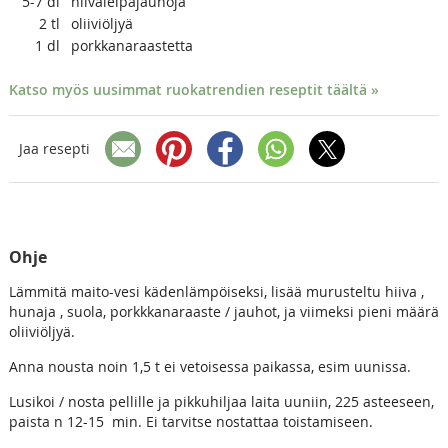
5-7
dl
hiivaleipäjauhoja
2
tl
oliiviöljyä
1
dl
porkkanaraastetta
Katso myös uusimmat ruokatrendien reseptit täältä »
Jaa resepti
Ohje
Lämmitä maito-vesi kädenlämpöiseksi, lisää murusteltu hiiva ,
hunaja , suola, porkkkanaraaste / jauhot, ja viimeksi pieni määrä
oliiviöljyä.
Anna nousta noin 1,5 t ei vetoisessa paikassa, esim uunissa.
Lusikoi / nosta pellille ja pikkuhiljaa laita uuniin, 225 asteeseen,
paista n 12-15 min. Ei tarvitse nostattaa toistamiseen.