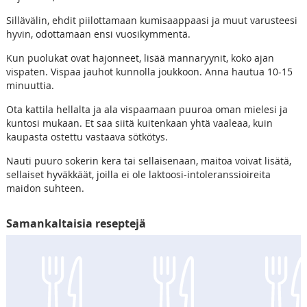
Sillävälin, ehdit piilottamaan kumisaappaasi ja muut varusteesi
hyvin, odottamaan ensi vuosikymmentä.
Kun puolukat ovat hajonneet, lisää mannaryynit, koko ajan
vispaten. Vispaa jauhot kunnolla joukkoon. Anna hautua 10-15
minuuttia.
Ota kattila hellalta ja ala vispaamaan puuroa oman mielesi ja
kuntosi mukaan. Et saa siitä kuitenkaan yhtä vaaleaa, kuin
kaupasta ostettu vastaava sötkötys.
Nauti puuro sokerin kera tai sellaisenaan, maitoa voivat lisätä,
sellaiset hyväkkäät, joilla ei ole laktoosi-intoleranssioireita
maidon suhteen.
Samankaltaisia reseptejä