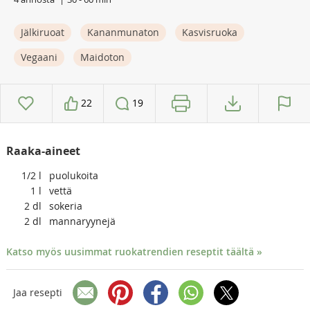
Jälkiruoat
Kananmunaton
Kasvisruoka
Vegaani
Maidoton
22
19
Raaka-aineet
1/2
l
puolukoita
1
l
vettä
2
dl
sokeria
2
dl
mannaryynejä
Katso myös uusimmat ruokatrendien reseptit täältä »
Jaa resepti