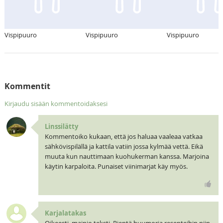
Vispipuuro
Vispipuuro
Vispipuuro
Kommentit
Kirjaudu sisään kommentoidaksesi
Linssilätty
Kommentoiko kukaan, että jos haluaa vaaleaa vatkaa
sähkövispilällä ja kattila vatiin jossa kylmää vettä. Eikä
muuta kun nauttimaan kuohukerman kanssa. Marjoina
käytin karpaloita. Punaiset viinimarjat käy myös.
Karjalatakas
Oikeesti, mainio teksti. Pientä huumoria resepteihin niin