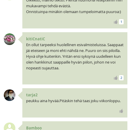
mukavampi tehdä evästä.
Onnistuinpa minäkin olemaan tumpeloimatta puuroa:)
1
kitiCnatiC
En ollut tarpeeksi huolellinen esivalmisteluissa. Saappaat
jäi eteiseen ja moni ehti nähdä ne. Puuro on siis piloilla.
Hyvä ohje kuitenkin. Yritän ensi syksynä uudelleen kun
olen hankkinut saappaille hyvän piilon, johon ne voi
nopeasti sujauttaa.
2
tarja2
peukku aina hyvää.Pitäskin tehä taas joku viikonloppu.
Bamboo