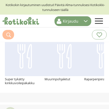
Kotikokin kirjautuminen uudistui! Päivitä Alma-tunnuksesi Kotikokki-
tunnukseen täällä
Kirjaudu
ETUSIVU
Suosittelemme myös
RESEPTIHAKU
RUOKATEEMAT
KESKUSTELUT
KOTIKOKIT
Super tykätty
Muurinpohjaletut
Raparperipiirakk
kinkkuvoileipäkakku