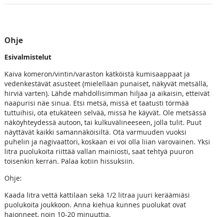
Ohje
Esivalmistelut
Kaiva komeron/vintin/varaston kätköistä kumisaappaat ja
vedenkestävät asusteet (mielellään punaiset, näkyvät metsällä,
hirviä varten). Lähde mahdollisimman hiljaa ja aikaisin, etteivät
naapurisi näe sinua. Etsi metsä, missä et taatusti törmää
tuttuihisi, ota etukäteen selvää, missä he käyvät. Ole metsässä
näköyhteydessä autoon, tai kulkuvälineeseen, jolla tulit. Puut
näyttävät kaikki samannäköisiltä. Ota varmuuden vuoksi
puhelin ja nagivaattori, koskaan ei voi olla liian varovainen. Yksi
litra puolukoita riittää vallan mainiosti, saat tehtyä puuron
toisenkin kerran. Palaa kotiin hissuksiin.
Ohje:
Kaada litra vettä kattilaan sekä 1/2 litraa juuri keräämiäsi
puolukoita joukkoon. Anna kiehua kunnes puolukat ovat
hajonneet, noin 10-20 minuuttia.