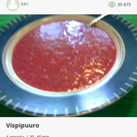
kkr
35 675
Vispipuuro
4 annosta
30 - 60 min