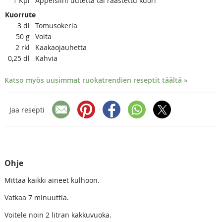
1
Kpl
Appelsiini uutetta tai raastettu kuori
Kuorrute
3
dl
Tomusokeria
50
g
Voita
2
rkl
Kaakaojauhetta
0,25
dl
Kahvia
Katso myös uusimmat ruokatrendien reseptit täältä »
Jaa resepti
Ohje
Mittaa kaikki aineet kulhoon.
Vatkaa 7 minuuttia.
Voitele noin 2 litran kakkuvuoka.