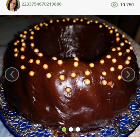
2233754670219886
10 760
‹
›