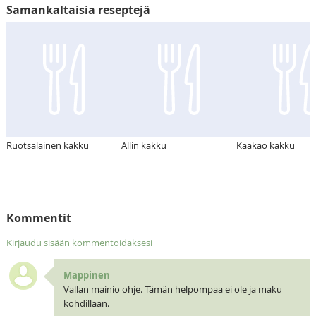
Samankaltaisia reseptejä
Ruotsalainen kakku
Allin kakku
Kaakao kakku
Kommentit
Kirjaudu sisään kommentoidaksesi
Mappinen
Vallan mainio ohje. Tämän helpompaa ei ole ja maku
kohdillaan.