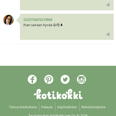
2233754670219886
Ihan sairaan hyvää 👍🎅🌲
Tietoa Kotikokista
Palaute
Käyttöehdot
Rekisteriseloste
Taustajoukot: Kotikokki net Oy
© 2026