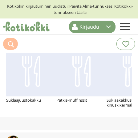
Kotikokin kirjautuminen uudistui! Päivitä Alma-tunnuksesi Kotikokki-
tunnukseen täällä
Kirjaudu
ETUSIVU
Suosittelemme myös
RESEPTIHAKU
RUOKATEEMAT
KESKUSTELUT
KOTIKOKIT
Suklaajuustokakku
Pätkis-muffinssit
Suklaakakkuset
kinuskikermalla