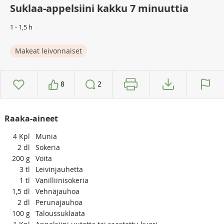
Suklaa-appelsiini kakku 7 minuuttia
1 - 1,5 h
Makeat leivonnaiset
8
2
Raaka-aineet
4
Kpl
Munia
2
dl
Sokeria
200
g
Voita
3
tl
Leivinjauhetta
1
tl
Vanilliinisokeria
1,5
dl
Vehnäjauhoa
2
dl
Perunajauhoa
100
g
Taloussuklaata