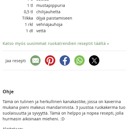
1
tl
mustapippuria
0,5
tl
chilijauhetta
Tilkka
öljyä paistamiseen
1
rkl
vehnäjauhoja
1
dl
vettä
Katso myös uusimmat ruokatrendien reseptit täältä »
Jaa resepti
Ohje
Tämä on tulinen ja herkullinen kanakastike, jossa on kaverina
mukana pieni makeus mandariinista. 3 juustoa ruokakerma tuo
suolaisuutta ja syvyyttä. Tämä on helppo ja nopea resepti, jolla
hurmasin aikoinaan mieheni. :D
Aloitetaan: