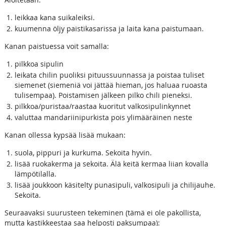
leikkaa kana suikaleiksi.
kuumenna öljy paistikasarissa ja laita kana paistumaan.
Kanan paistuessa voit samalla:
pilkkoa sipulin
leikata chilin puoliksi pituussuunnassa ja poistaa tuliset
siemenet (siemeniä voi jättää hieman, jos haluaa ruoasta
tulisempaa). Poistamisen jälkeen pilko chili pieneksi.
pilkkoa/puristaa/raastaa kuoritut valkosipulinkynnet
valuttaa mandariinipurkista pois ylimääräinen neste
Kanan ollessa kypsää lisää mukaan:
suola, pippuri ja kurkuma. Sekoita hyvin.
lisää ruokakerma ja sekoita. Älä keitä kermaa liian kovalla
lämpötilalla.
lisää joukkoon käsitelty punasipuli, valkosipuli ja chilijauhe.
Sekoita.
Seuraavaksi suurusteen tekeminen (tämä ei ole pakollista,
mutta kastikkeestaa saa helposti paksumpaa):