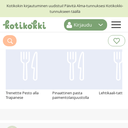
Kotikokin kirjautuminen uudistui! Päivitä Alma-tunnuksesi Kotikokki-
tunnukseen täällä
Kirjaudu
ETUSIVU
Suosittelemme myös
RESEPTIHAKU
RUOKATEEMAT
KESKUSTELUT
KOTIKOKIT
Trenettte Pesto alla
Pinaattinen pasta
Lehtikaali-tattipa
Trapanese
paimentolaisjuustolla