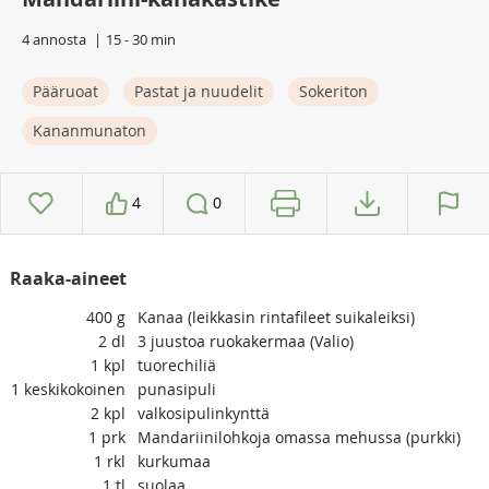
4 annosta
15 - 30 min
Pääruoat
Pastat ja nuudelit
Sokeriton
Kananmunaton
4
0
Raaka-aineet
400
g
Kanaa (leikkasin rintafileet suikaleiksi)
2
dl
3 juustoa ruokakermaa (Valio)
1
kpl
tuorechiliä
1
keskikokoinen
punasipuli
2
kpl
valkosipulinkynttä
1
prk
Mandariinilohkoja omassa mehussa (purkki)
1
rkl
kurkumaa
1
tl
suolaa