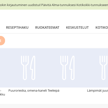
okin kirjautuminen uudistui! Päivitä Alma-tunnuksesi Kotikokki-tunnukseen 
RESEPTIHAKU
RUOKATEEMAT
KESKUSTELUT
KOTIKO
E
-
Puurorieska, omena-kaneli
Teeleipä
Lämpimät juus
akku