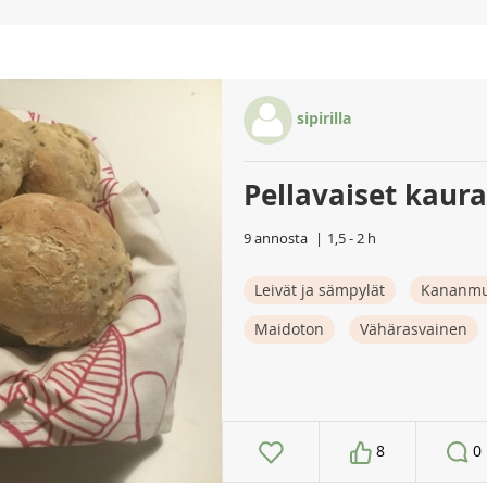
sipirilla
Pellavaiset kaur
9 annosta
1,5 - 2 h
Leivät ja sämpylät
Kananmu
Maidoton
Vähärasvainen
8
0