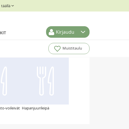
täällä
Kirjaudu
KIT
Muistitaulu
to-voileivät
Hapanjuurileipä