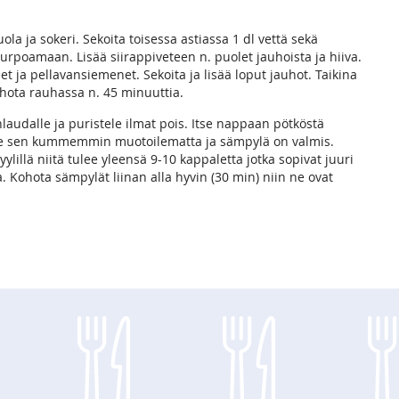
uola ja sokeri. Sekoita toisessa astiassa 1 dl vettä sekä
turpoamaan. Lisää siirappiveteen n. puolet jauhoista ja hiiva.
eet ja pellavansiemenet. Sekoita ja lisää loput jauhot. Taikina
ohota rauhassa n. 45 minuuttia.
nlaudalle ja puristele ilmat pois. Itse nappaan pötköstä
rille sen kummemmin muotoilematta ja sämpylä on valmis.
yylillä niitä tulee yleensä 9-10 kappaletta jotka sopivat juuri
a. Kohota sämpylät liinan alla hyvin (30 min) niin ne ovat