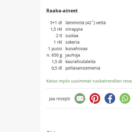
Raaka-aineet
5+1
dl
lämmintä (42˚) vettä
1,5
rkl
siirappia
2
tl
suolaa
1
rkl
sokeria
1
pussi
kuivahiivaa
n. 650
g
jauhoja
1,5
dl
kaurahiutaleita
0,5
dl
pellavansiemeniä
Katso myös uusimmat ruokatrendien resept
Jaa resepti