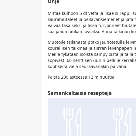
Ohje
Mittaa kulhoon 5 dl vettä ja lisää siirappi, s
kaurahiutaleet ja pellavansiemenet ja jätä 
Vaivaa tasaiseksi ja lisää turvonneet hiutal
saa jäädä hiukan löysäksi. Anna taikinan k
Muotoile taikinasta pötkö jauhotetulle leivi
kourallisen taikinaa ja siirrän leivinpape
Meillä tykätään isoista sämpylöistä ja tällä t
sopivasti 60-senttisen uunin pellille kerrall
kuohkeita vielä seuraavanakin päivänä.
Paista 200 asteessa 12 minuuttia.
Samankaltaisia reseptejä