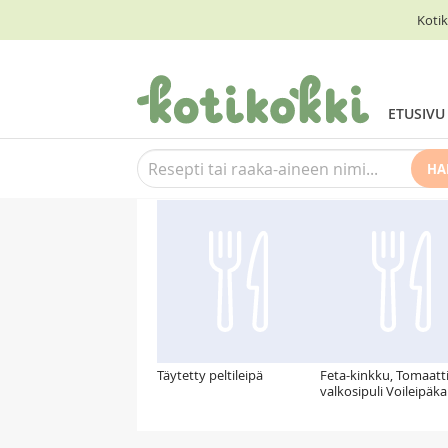
Kotik
ETUSIVU
HA
Suosittelemme myös
Täytetty peltileipä
Feta-kinkku, Tomaatti
valkosipuli Voileipäk