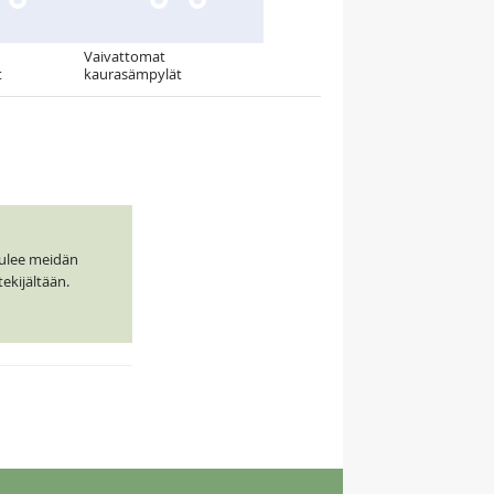
Vaivattomat
t
kaurasämpylät
tulee meidän
tekijältään.