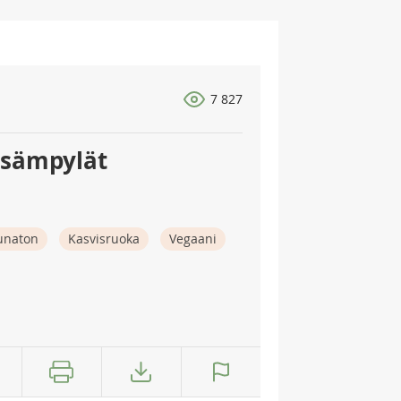
7 827
asämpylät
naton
Kasvisruoka
Vegaani