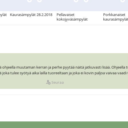
ylät
Kaurasämpylät 28.2.2018
Pellavaiset
Porkkanaiset
kokojyväsämpylät
kaurasämpylä
ä ohjeella muutaman kerran ja perhe pyytää näitä jatkuvasti lisää. Ohjeella 
joka tulee syötyä aika lailla tuoreeltaan ja joka ei kovin paljoa vaivaa vaadi 
Seuraa