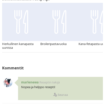
Herkullinen kanapasta
Broileripastavuoka
Kana-fetapasta uu
uunissa
Kommentit
marlenewa
Reseptin tekijä
Nopea ja helppo resepti!
Seuraa