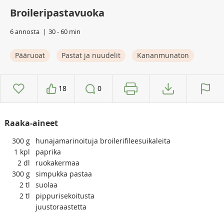
Broileripastavuoka
6 annosta
30 - 60 min
Pääruoat
Pastat ja nuudelit
Kananmunaton
18
0
Raaka-aineet
300
g
hunajamarinoituja broilerifileesuikaleita
1
kpl
paprika
2
dl
ruokakermaa
300
g
simpukka pastaa
2
tl
suolaa
2
tl
pippurisekoitusta
juustoraastetta