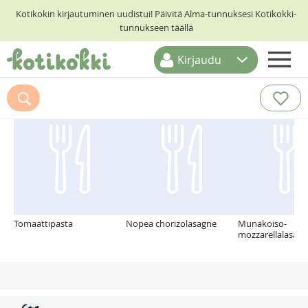
Kotikokin kirjautuminen uudistui! Päivitä Alma-tunnuksesi Kotikokki-
tunnukseen täällä
Kirjaudu
ETUSIVU
Suosittelemme myös
RESEPTIHAKU
RUOKATEEMAT
KESKUSTELUT
KOTIKOKIT
Tomaattipasta
Nopea chorizolasagne
Munakoiso-
mozzarellalasag