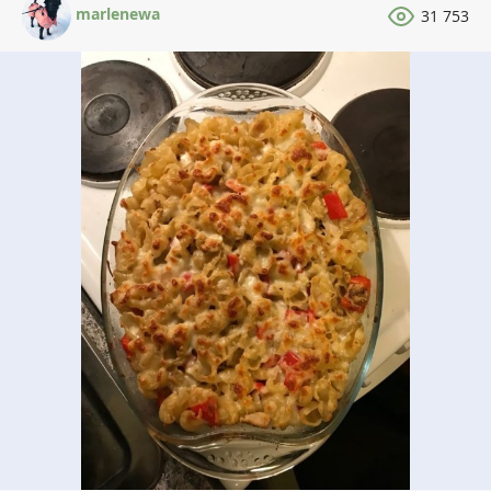
marlenewa
31 753