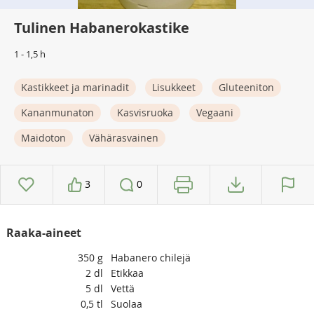
Tulinen Habanerokastike
1 - 1,5 h
Kastikkeet ja marinadit
Lisukkeet
Gluteeniton
Kananmunaton
Kasvisruoka
Vegaani
Maidoton
Vähärasvainen
3
0
Raaka-aineet
350
g
Habanero chilejä
2
dl
Etikkaa
5
dl
Vettä
0,5
tl
Suolaa