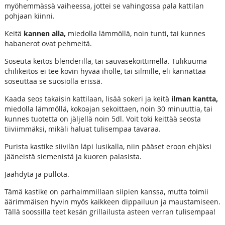
myöhemmässä vaiheessa, jottei se vahingossa pala kattilan
pohjaan kiinni.
Keitä
kannen alla,
miedolla lämmöllä, noin tunti, tai kunnes
habanerot ovat pehmeitä.
Soseuta keitos blenderillä, tai sauvasekoittimella. Tulikuuma
chilikeitos ei tee kovin hyvää iholle, tai silmille, eli kannattaa
soseuttaa se suosiolla erissä.
Kaada seos takaisin kattilaan, lisää sokeri ja keitä
ilman kantta,
miedolla lämmöllä, kokoajan sekoittaen, noin 30 minuuttia, tai
kunnes tuotetta on jäljellä noin 5dl. Voit toki keittää seosta
tiiviimmäksi, mikäli haluat tulisempaa tavaraa.
Purista kastike siivilän läpi lusikalla, niin pääset eroon ehjäksi
jääneistä siemenistä ja kuoren palasista.
Jäähdytä ja pullota.
Tämä kastike on parhaimmillaan siipien kanssa, mutta toimii
äärimmäisen hyvin myös kaikkeen dippailuun ja maustamiseen.
Tällä soossilla teet kesän grillailusta asteen verran tulisempaa!