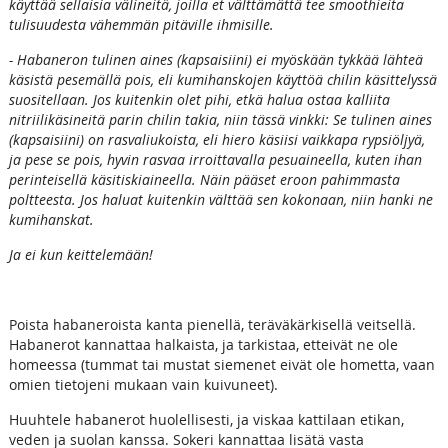
käyttää sellaisia välineitä, joilla et välttämättä tee smoothieita
tulisuudesta vähemmän pitäville ihmisille.
- Habaneron tulinen aines (kapsaisiini) ei myöskään tykkää lähteä
käsistä pesemällä pois, eli kumihanskojen käyttöä chilin käsittelyssä
suositellaan. Jos kuitenkin olet pihi, etkä halua ostaa kalliita
nitriilikäsineitä parin chilin takia, niin tässä vinkki: Se tulinen aines
(kapsaisiini) on rasvaliukoista, eli hiero käsiisi vaikkapa rypsiöljyä,
ja pese se pois, hyvin rasvaa irroittavalla pesuaineella, kuten ihan
perinteisellä käsitiskiaineella. Näin pääset eroon pahimmasta
poltteesta. Jos haluat kuitenkin välttää sen kokonaan, niin hanki ne
kumihanskat.
Ja ei kun keittelemään!
Poista habaneroista kanta pienellä, teräväkärkisellä veitsellä.
Habanerot kannattaa halkaista, ja tarkistaa, etteivät ne ole
homeessa (tummat tai mustat siemenet eivät ole hometta, vaan
omien tietojeni mukaan vain kuivuneet).
Huuhtele habanerot huolellisesti, ja viskaa kattilaan etikan,
veden ja suolan kanssa. Sokeri kannattaa lisätä vasta