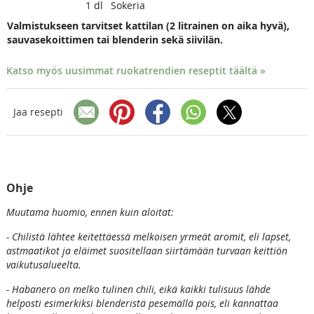
1
dl
Sokeria
Valmistukseen tarvitset kattilan (2 litrainen on aika hyvä),
sauvasekoittimen tai blenderin sekä siivilän.
Katso myös uusimmat ruokatrendien reseptit täältä »
Jaa resepti
Ohje
Muutama huomio, ennen kuin aloitat:
- Chilistä lähtee keitettäessä melkoisen yrmeät aromit, eli lapset,
astmaatikot ja eläimet suositellaan siirtämään turvaan keittiön
vaikutusalueelta.
- Habanero on melko tulinen chili, eikä kaikki tulisuus lähde
helposti esimerkiksi blenderistä pesemällä pois, eli kannattaa