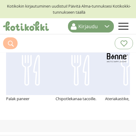
Kotikokin kirjautuminen uudistui! Päivitä Alma-tunnuksesi Kotikokki-
tunnukseen täällä
Kirjaudu
ETUSIVU
Suosittelemme myös
RESEPTIHAKU
RUOKATEEMAT
KESKUSTELUT
KOTIKOKIT
Palak paneer
Chipotlekanaa tacoille.
Ateriakastike, ka