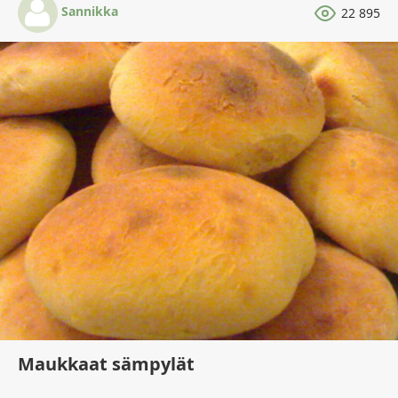
Sannikka
22 895
Maukkaat sämpylät