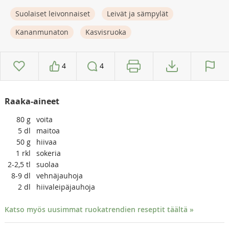
Suolaiset leivonnaiset
Leivät ja sämpylät
Kananmunaton
Kasvisruoka
4
4
Raaka-aineet
80
g
voita
5
dl
maitoa
50
g
hiivaa
1
rkl
sokeria
2-2,5
tl
suolaa
8-9
dl
vehnäjauhoja
2
dl
hiivaleipäjauhoja
Katso myös uusimmat ruokatrendien reseptit täältä »