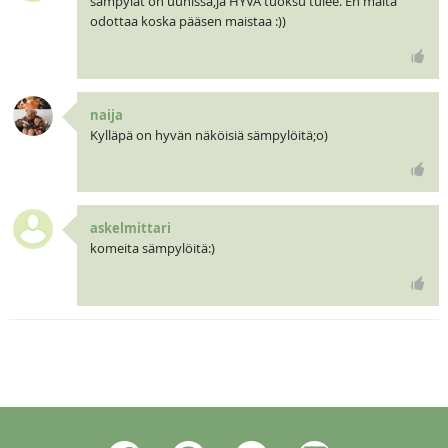
sämpylät on uunissa,ja HYVÄ tuoksu tulee. En malta
odottaa koska pääsen maistaa :))
naija
Kylläpä on hyvän näköisiä sämpylöitä;o)
askelmittari
komeita sämpylöitä:)