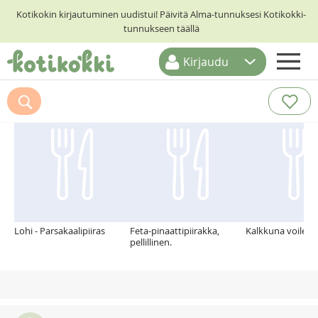
Kotikokin kirjautuminen uudistui! Päivitä Alma-tunnuksesi Kotikokki-
tunnukseen täällä
Kirjaudu
ETUSIVU
Suosittelemme myös
RESEPTIHAKU
RUOKATEEMAT
KESKUSTELUT
KOTIKOKIT
Lohi - Parsakaalipiiras
Feta-pinaattipiirakka,
Kalkkuna voileip
pellillinen.