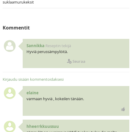
suklaamurukeksit
Kommentit
Sannikka
Reseptin tekijä
Hyviä perussämpylöitä.
Seuraa
Kirjaudu sisään kommentoidaksesi
elaine
varmaan hyviä , kokeilen tänään.
hheerrkkuussuu