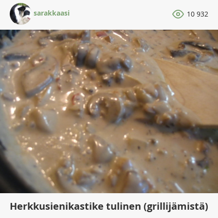
sarakkaasi
10 932
Herkkusienikastike tulinen (grillijämistä)