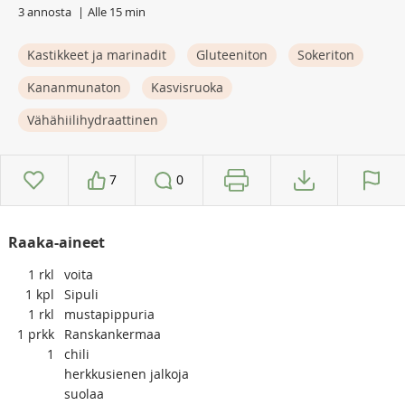
3 annosta
Alle 15 min
Kastikkeet ja marinadit
Gluteeniton
Sokeriton
Kananmunaton
Kasvisruoka
Vähähiilihydraattinen
7
0
Raaka-aineet
1
rkl
voita
1
kpl
Sipuli
1
rkl
mustapippuria
1
prkk
Ranskankermaa
1
chili
herkkusienen jalkoja
suolaa