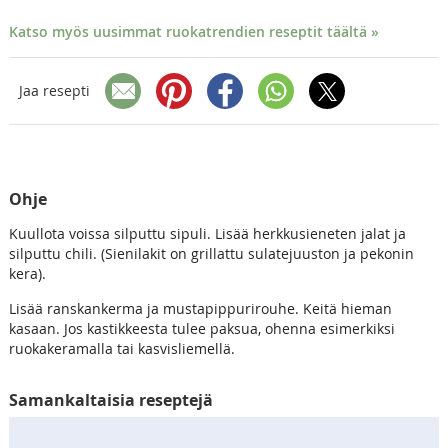
Katso myös uusimmat ruokatrendien reseptit täältä »
Jaa resepti
Ohje
Kuullota voissa silputtu sipuli. Lisää herkkusieneten jalat ja
silputtu chili. (Sienilakit on grillattu sulatejuuston ja pekonin
kera).
Lisää ranskankerma ja mustapippurirouhe. Keitä hieman
kasaan. Jos kastikkeesta tulee paksua, ohenna esimerkiksi
ruokakeramalla tai kasvisliemellä.
Samankaltaisia reseptejä