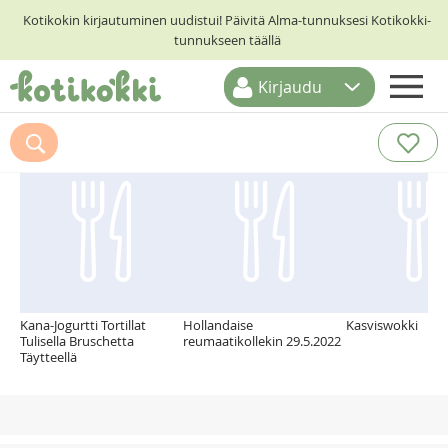
Kotikokin kirjautuminen uudistui! Päivitä Alma-tunnuksesi Kotikokki-
tunnukseen täällä
Kirjaudu
ETUSIVU
Suosittelemme myös
RESEPTIHAKU
RUOKATEEMAT
KESKUSTELUT
KOTIKOKIT
Kana-Jogurtti Tortillat
Hollandaise
Kasviswokki
Tulisella Bruschetta
reumaatikollekin 29.5.2022
Täytteellä