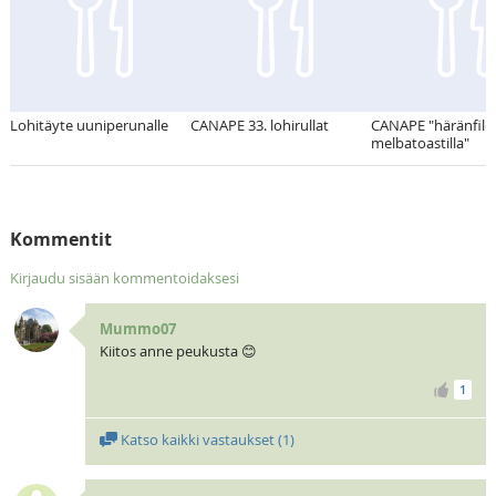
Lohitäyte uuniperunalle
CANAPE 33. lohirullat
CANAPE "häränfile
melbatoastilla"
Kommentit
Kirjaudu sisään kommentoidaksesi
Mummo07
Kiitos anne peukusta 😊
1
Katso kaikki vastaukset (
1
)