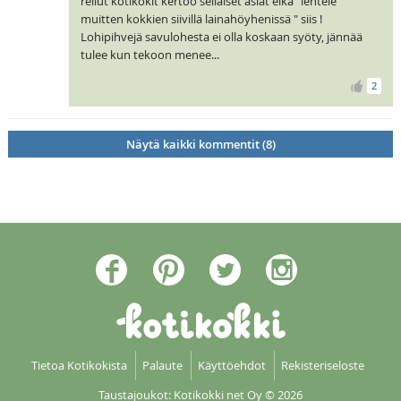
reilut kotikokit kertoo sellaiset asiat eikä "lentele
muitten kokkien siivillä lainahöyhenissä " siis !
Lohipihvejä savulohesta ei olla koskaan syöty, jännää
tulee kun tekoon menee...
2
Näytä kaikki kommentit (8)
Tietoa Kotikokista
Palaute
Käyttöehdot
Rekisteriseloste
Taustajoukot: Kotikokki net Oy
© 2026