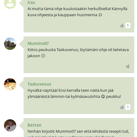
Irzu
Ai mutta tämä ohje kuulostaakin herkulliselta! Kännyllä
kuva ohjeesta ja kauppaan huomenna :D
1
Mummo07
Kiitos peukusta Taskuvenus, löytämäni ohje oli laitetava
jakoon 🙂
Taskuvenus
Hyvältä näyttää! Ensi kerralla teen näitä kun jää
ylimääräistä lämmin-tai kylmäsavulohta 😋 peukku!
1
Bettan
Ninhän kirjoitit Mummo07 sen että lehdestä resepti tuli,