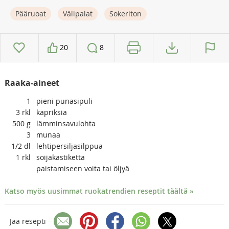
Pääruoat
Välipalat
Sokeriton
20
8
Raaka-aineet
1
pieni punasipuli
3
rkl
kapriksia
500
g
lämminsavulohta
3
munaa
1/2
dl
lehtipersiljasilppua
1
rkl
soijakastiketta
paistamiseen voita tai öljyä
Katso myös uusimmat ruokatrendien reseptit täältä »
Jaa resepti