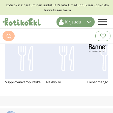
Kotikokin kirjautuminen uudistui! Päivitä Alma-tunnuksesi Kotikokki-
tunnukseen täällä
Kirjaudu
ETUSIVU
Suosittelemme myös
RESEPTIHAKU
RUOKATEEMAT
KESKUSTELUT
KOTIKOKIT
Suppilovahveropiirakka
Nakkipiilo
Pienet mangopa