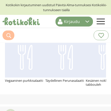
Kotikokin kirjautuminen uudistui! Päivitä Alma-tunnuksesi Kotikokki-
tunnukseen täällä
Kirjaudu
ETUSIVU
Suosittelemme myös
RESEPTIHAKU
RUOKATEEMAT
KESKUSTELUT
KOTIKOKIT
Vegaaninen purkkisalaatti
Täydellinen Perunasalaatti
Kesäinen nokkos
tabbouleh