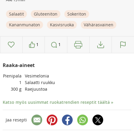
Salaatit
Gluteeniton
Sokeriton
Kananmunaton
Kasvisruoka
Vähärasvainen
1
1
Raaka-aineet
Pienipala
Vesimelonia
1
Salaatti ruukku
300
g
Raejuustoa
Katso myös uusimmat ruokatrendien reseptit täältä »
Jaa resepti