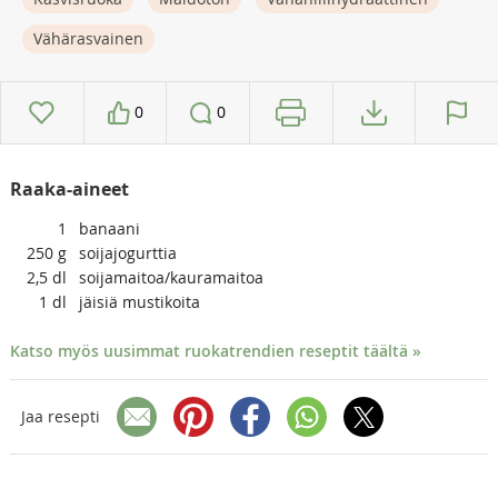
Vähärasvainen
0
0
Raaka-aineet
1
banaani
250
g
soijajogurttia
2,5
dl
soijamaitoa/kauramaitoa
1
dl
jäisiä mustikoita
Katso myös uusimmat ruokatrendien reseptit täältä »
Jaa resepti