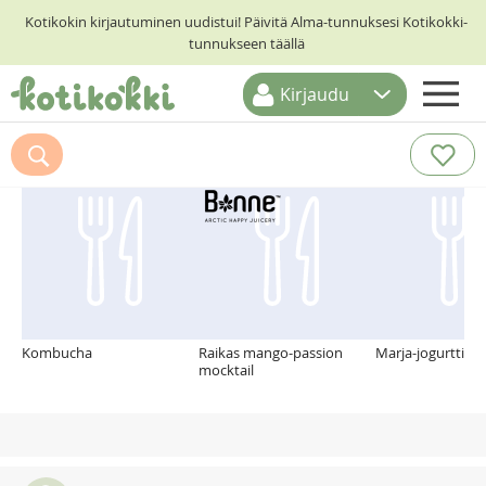
Kotikokin kirjautuminen uudistui! Päivitä Alma-tunnuksesi Kotikokki-
tunnukseen täällä
Kirjaudu
ETUSIVU
Suosittelemme myös
RESEPTIHAKU
RUOKATEEMAT
KESKUSTELUT
KOTIKOKIT
Kombucha
Raikas mango-passion
Marja-jogurttipir
mocktail