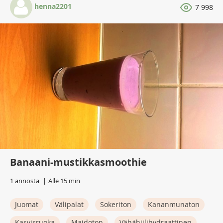
henna2201
7 998
Banaani-mustikkasmoothie
1 annosta
Alle 15 min
Juomat
Välipalat
Sokeriton
Kananmunaton
Kasvisruoka
Maidoton
Vähähiilihydraattinen