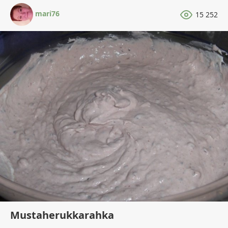
mari76
15 252
Mustaherukkarahka