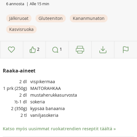
6 annosta
Alle 15 min
Jälkiruoat
Gluteeniton
Kananmunaton
Kasvisruoka
2
1
Raaka-aineet
2
dl
vispikermaa
1
prk (250g)
MAITORAHKAA
2
dl
mustaherukkasurvosta
½-1
dl
sokeria
2
(350g)
kypsää banaania
2
tl
vaniljasokeria
Katso myös uusimmat ruokatrendien reseptit täältä »