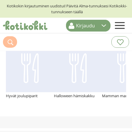
Kotikokin kirjautuminen uudistui! Päivitä Alma-tunnuksesi Kotikokki-
tunnukseen täällä
Kirjaudu
ETUSIVU
Suosittelemme myös
RESEPTIHAKU
RUOKATEEMAT
KESKUSTELUT
KOTIKOKIT
Hyvät joulupiparit
Halloween hämiskakku
Mamman mansik