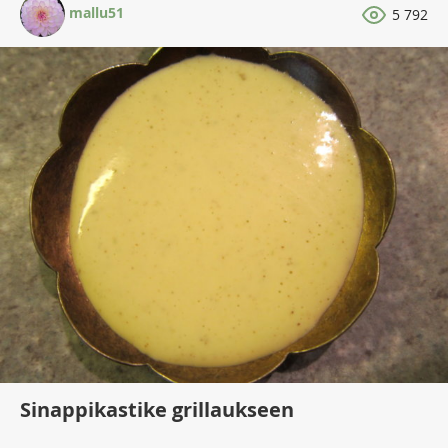
mallu51
5 792
Sinappikastike grillaukseen