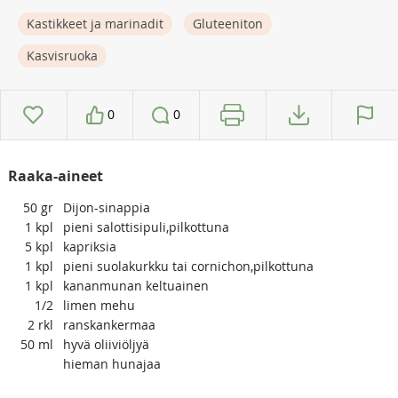
Kastikkeet ja marinadit
Gluteeniton
Kasvisruoka
0
0
Raaka-aineet
50
gr
Dijon-sinappia
1
kpl
pieni salottisipuli,pilkottuna
5
kpl
kapriksia
1
kpl
pieni suolakurkku tai cornichon,pilkottuna
1
kpl
kananmunan keltuainen
1/2
limen mehu
2
rkl
ranskankermaa
50
ml
hyvä oliiviöljyä
hieman hunajaa