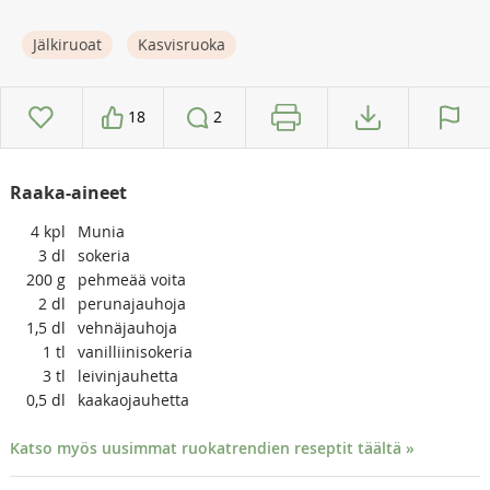
Jälkiruoat
Kasvisruoka
18
2
Raaka-aineet
4
kpl
Munia
3
dl
sokeria
200
g
pehmeää voita
2
dl
perunajauhoja
1,5
dl
vehnäjauhoja
1
tl
vanilliinisokeria
3
tl
leivinjauhetta
0,5
dl
kaakaojauhetta
Katso myös uusimmat ruokatrendien reseptit täältä »