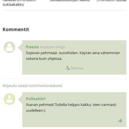
suklaakakku
Kommentit
freesia
Reseptin tekijä
Sopivan pehmeää- suosittelen. Käytän aina vähemmän
sokeria kuin ohjeissa.
Seuraa
Kirjaudu sisään kommentoidaksesi
Pulleahiiri
Ihanan pehmeä! Todella helppo kakku, teen varmasti
uudelleen (: