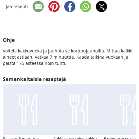
Jaa resepti
Ohje
Voitele kakkuvuoka ja jauhota se korppujauhoilla. Mittaa kaikki
aineet astiaan. Vatkaa 7 minuuttia. Kaada taikina vuokaan ja
paista 175 asteessa noin tunti.
Samankaltaisia reseptejä
Railakas 8 minuutin
Suklaasuukkojen kakku
5 minuutin suklaa