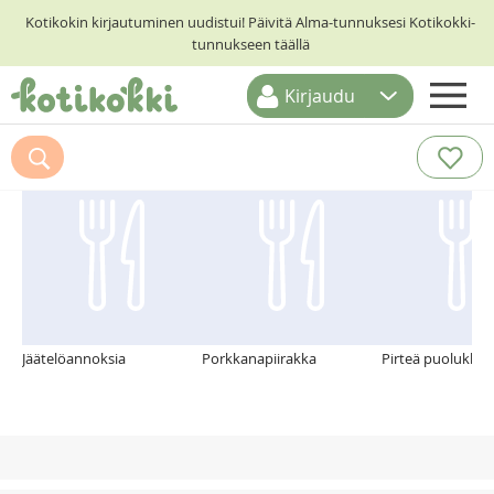
Kotikokin kirjautuminen uudistui! Päivitä Alma-tunnuksesi Kotikokki-
tunnukseen täällä
Kirjaudu
ETUSIVU
Suosittelemme myös
RESEPTIHAKU
RUOKATEEMAT
KESKUSTELUT
KOTIKOKIT
Jäätelöannoksia
Porkkanapiirakka
Pirteä puolukkapi