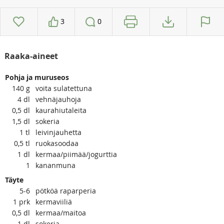
3
0
Raaka-aineet
Pohja ja muruseos
140
g
voita sulatettuna
4
dl
vehnäjauhoja
0,5
dl
kaurahiutaleita
1,5
dl
sokeria
1
tl
leivinjauhetta
0,5
tl
ruokasoodaa
1
dl
kermaa/piimää/jogurttia
1
kananmuna
Täyte
5-6
pötköä raparperia
1
prk
kermaviiliä
0,5
dl
kermaa/maitoa
1
dl
sokeria