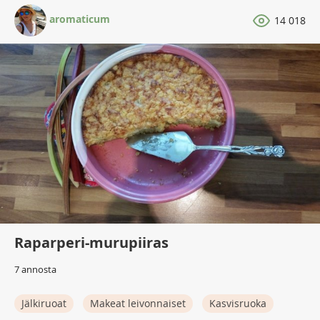
aromaticum
14 018
Raparperi-murupiiras
7 annosta
Jälkiruoat
Makeat leivonnaiset
Kasvisruoka