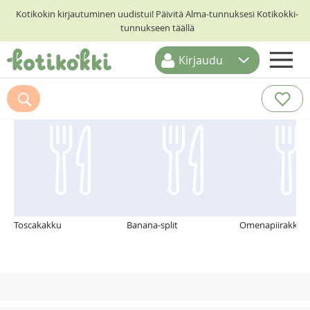
Kotikokin kirjautuminen uudistui! Päivitä Alma-tunnuksesi Kotikokki-
tunnukseen täällä
Kirjaudu
ETUSIVU
Suosittelemme myös
RESEPTIHAKU
RUOKATEEMAT
KESKUSTELUT
KOTIKOKIT
Toscakakku
Banana-split
Omenapiirakka