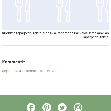
Kuohkea raparperipiirakka
Mansikka-raparperipiirakka
Maisemakahvilan
raparperipiirakka
Kommentit
Kirjaudu sisään kommentoidaksesi