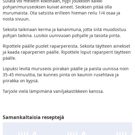
Sulata voi melkein kokonaan, nypi joukkoon kaikki
pohjan/muruseoksen kuivat aineet. Seoksen pitää olla
murumaista. Ota satsista erilleen hieman reilu 1/4 osaa ja
nosta sivuun.
Sekoita taikinaan kerma ja kananmuna, jotta siitä muodostuu
pohjan taikina. Lusikoi uunivuoan pohjalle ja tasoita pinta.
Ripottele päälle puolet raparpereista. Sekoita täytteen ainekset
ja kaada raparperien päälle. Ripottele loput raparperit täytteen
päälle.
Lopuksi levitä muruseos piirakan päälle ja paista uunissa noin
35-45 minuuttia, tai kunnes pinta on kauniin rusehtava ja
piirakka on kypsä.
Tarjoile vielä lämpimänä vaniljakastikkeen kanssa.
Samankaltaisia reseptejä