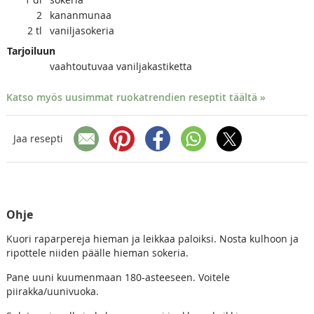
2
kananmunaa
2
tl
vaniljasokeria
Tarjoiluun
vaahtoutuvaa vaniljakastiketta
Katso myös uusimmat ruokatrendien reseptit täältä »
Jaa resepti
Ohje
Kuori raparpereja hieman ja leikkaa paloiksi. Nosta kulhoon ja
ripottele niiden päälle hieman sokeria.
Pane uuni kuumenmaan 180-asteeseen. Voitele
piirakka/uunivuoka.