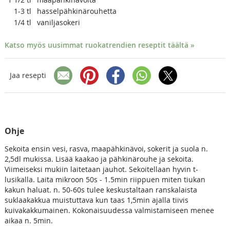
1-3
tl
hasselpähkinärouhetta
1/4
tl
vaniljasokeri
Katso myös uusimmat ruokatrendien reseptit täältä »
Jaa resepti
Ohje
Sekoita ensin vesi, rasva, maapähkinävoi, sokerit ja suola n.
2,5dl mukissa. Lisää kaakao ja pähkinärouhe ja sekoita.
Viimeiseksi mukiin laitetaan jauhot. Sekoitellaan hyvin t-
lusikalla. Laita mikroon 50s - 1.5min riippuen miten tiukan
kakun haluat. n. 50-60s tulee keskustaltaan ranskalaista
suklaakakkua muistuttava kun taas 1,5min ajalla tiivis
kuivakakkumainen. Kokonaisuudessa valmistamiseen menee
aikaa n. 5min.