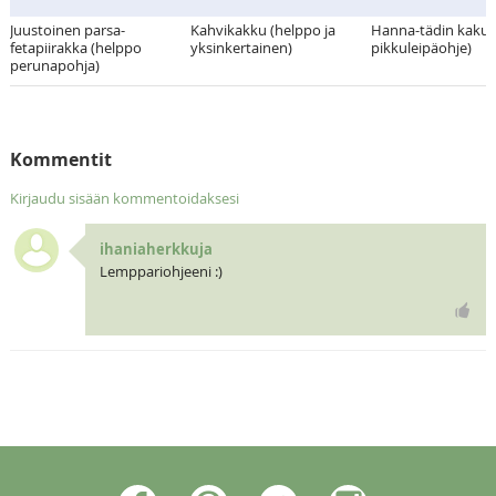
Juustoinen parsa-
Kahvikakku (helppo ja
Hanna-tädin kakut
fetapiirakka (helppo
yksinkertainen)
pikkuleipäohje)
perunapohja)
Kommentit
Kirjaudu sisään kommentoidaksesi
ihaniaherkkuja
Lemppariohjeeni :)