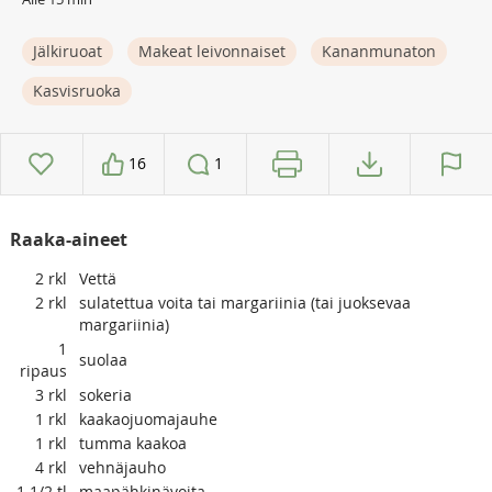
Jälkiruoat
Makeat leivonnaiset
Kananmunaton
Kasvisruoka
16
1
Raaka-aineet
2
rkl
Vettä
2
rkl
sulatettua voita tai margariinia (tai juoksevaa
margariinia)
1
suolaa
ripaus
3
rkl
sokeria
1
rkl
kaakaojuomajauhe
1
rkl
tumma kaakoa
4
rkl
vehnäjauho
1 1/2
tl
maapähkinävoita