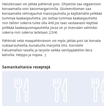
Halutessaan voi jättää pähkinät pois. Ohjeesta saa vegaanisen
korvaamalla voin kasvimargariinilla. Gluteenittoman saa
korvaamalla vehnäjauhot maissijauholla ja käyttämällä pelkkää
tummaa kaakaojauhetta. Jos laittaa tummaa kaakaojauhetta
niin tällöin sokeria tulee olla 4rkl.Jos taas vastaavasti käyttää
pelkkää kaakaojuomajauhetta jossa on jo itsessään valmiiksi
sokeria niin sokeria laitetaan 2,5rkl.
Pähkinät sekä maapahkinävoin voi myös jättää pois tai korvata
suklaarouheella, kuivatuilla marjoilla tms. Koristele
haluamallasi tavalla ja tarjoile vaikka vaniljajäätelön kera
kahvilla. Helppo ja nopea. :)
Samankaltaisia reseptejä