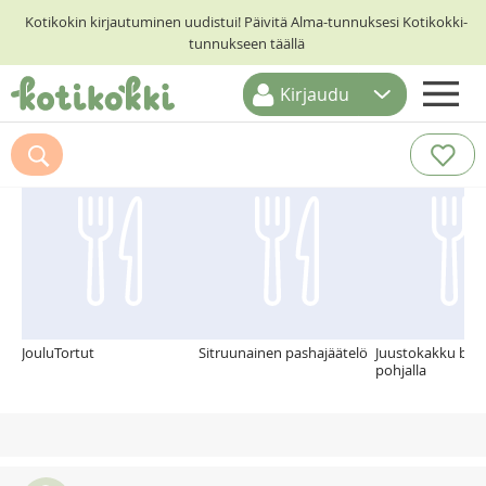
Kotikokin kirjautuminen uudistui! Päivitä Alma-tunnuksesi Kotikokki-
tunnukseen täällä
Kirjaudu
ETUSIVU
Suosittelemme myös
RESEPTIHAKU
RUOKATEEMAT
KESKUSTELUT
KOTIKOKIT
JouluTortut
Sitruunainen pashajäätelö
Juustokakku bro
pohjalla