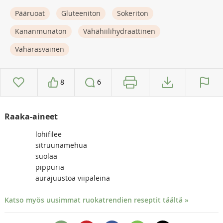
Pääruoat
Gluteeniton
Sokeriton
Kananmunaton
Vähähiilihydraattinen
Vähärasvainen
8
6
Raaka-aineet
lohifilee
sitruunamehua
suolaa
pippuria
aurajuustoa viipaleina
Katso myös uusimmat ruokatrendien reseptit täältä »