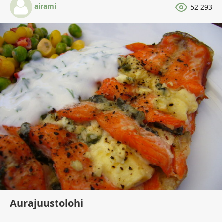
airami
52 293
Aurajuustolohi