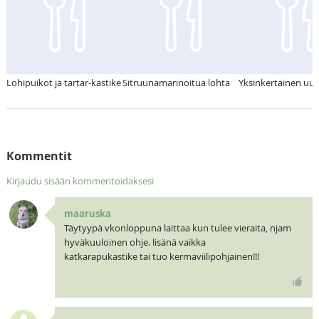
Lohipuikot ja tartar-kastike
Sitruunamarinoitua lohta
Yksinkertainen uun
Kommentit
Kirjaudu sisään kommentoidaksesi
maaruska
Täytyypä vkonloppuna laittaa kun tulee vieraita, njam
hyväkuuloinen ohje. lisänä vaikka
katkarapukastike tai tuo kermaviilipohjainen!!!