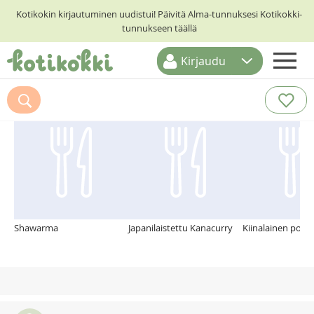
Kotikokin kirjautuminen uudistui! Päivitä Alma-tunnuksesi Kotikokki-
tunnukseen täällä
Kirjaudu
ETUSIVU
Suosittelemme myös
RESEPTIHAKU
RUOKATEEMAT
KESKUSTELUT
KOTIKOKIT
Shawarma
Japanilaistettu Kanacurry
Kiinalainen poss