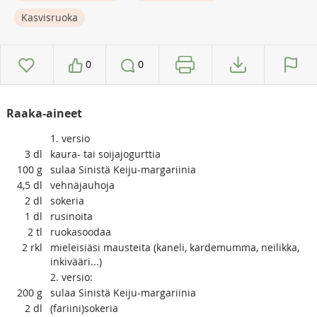
Kasvisruoka
0
0
Raaka-aineet
1. versio
3
dl
kaura- tai soijajogurttia
100
g
sulaa Sinistä Keiju-margariinia
4,5
dl
vehnäjauhoja
2
dl
sokeria
1
dl
rusinoita
2
tl
ruokasoodaa
2
rkl
mieleisiäsi mausteita (kaneli, kardemumma, neilikka,
inkivääri...)
2. versio:
200
g
sulaa Sinistä Keiju-margariinia
2
dl
(fariini)sokeria