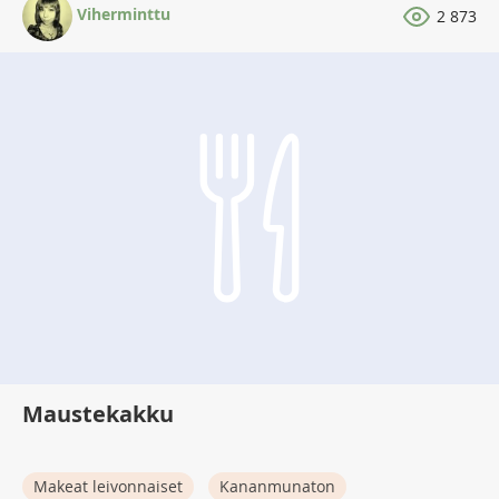
Viherminttu
2 873
Maustekakku
Makeat leivonnaiset
Kananmunaton