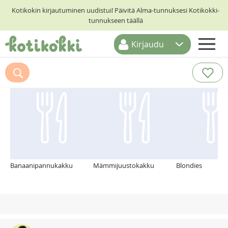
Kotikokin kirjautuminen uudistui! Päivitä Alma-tunnuksesi Kotikokki-
tunnukseen täällä
Kirjaudu
ETUSIVU
Suosittelemme myös
RESEPTIHAKU
RUOKATEEMAT
KESKUSTELUT
KOTIKOKIT
Banaanipannukakku
Mämmijuustokakku
Blondies