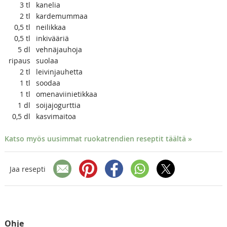
3
tl
kanelia
2
tl
kardemummaa
0,5
tl
neilikkaa
0,5
tl
inkivääriä
5
dl
vehnäjauhoja
ripaus
suolaa
2
tl
leivinjauhetta
1
tl
soodaa
1
tl
omenaviinietikkaa
1
dl
soijajogurttia
0,5
dl
kasvimaitoa
Katso myös uusimmat ruokatrendien reseptit täältä »
Jaa resepti
Ohje