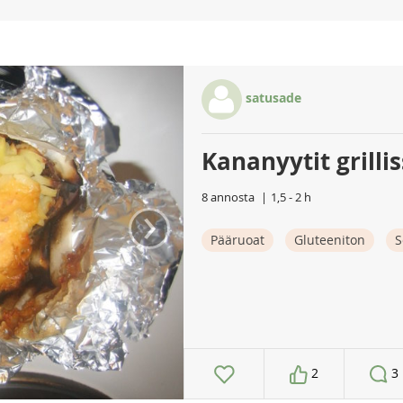
satusade
Kananyytit grilli
8 annosta
1,5 - 2 h
›
Pääruoat
Gluteeniton
S
2
3