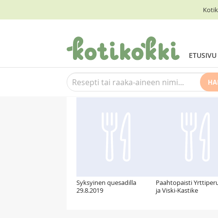
Kotik
ETUSIVU
HA
Suosittelemme myös
Syksyinen quesadilla
Paahtopaisti Yrttiper
29.8.2019
ja Viski-Kastike