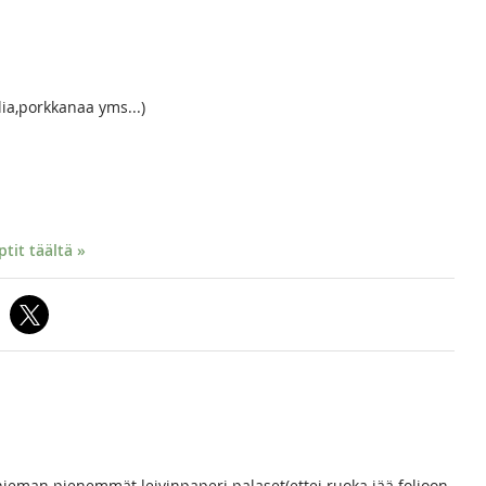
ia,porkkanaa yms...)
it täältä »
e hieman pienemmät leivinpaperi palaset(ettei ruoka jää folioon