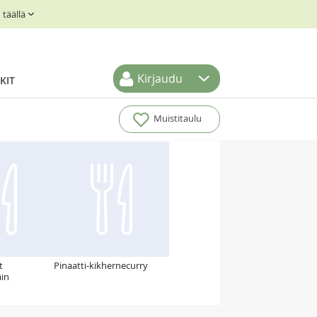
täällä
Kirjaudu
KIT
Muistitaulu
t
Pinaatti-kikhernecurry
ain