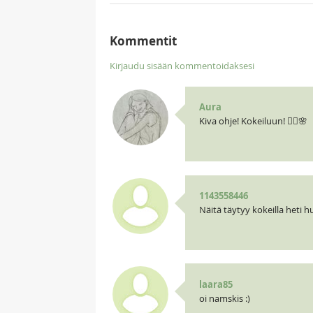
Kommentit
Kirjaudu sisään kommentoidaksesi
Aura
Kiva ohje! Kokeiluun! 🧝‍♀️🌸
1143558446
Näitä täytyy kokeilla heti
laara85
oi namskis :)