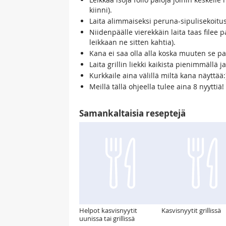
kiinni).
Laita alimmaiseksi peruna-sipulisekoitus
Niidenpäälle vierekkäin laita taas filee p
leikkaan ne sitten kahtia).
Kana ei saa olla alla koska muuten se pal
Laita grillin liekki kaikista pienimmällä j
Kurkkaile aina välillä miltä kana näyttää:
Meillä tällä ohjeella tulee aina 8 nyyttiä!
Samankaltaisia reseptejä
Helpot kasvisnyytit
Kasvisnyytit grillissä
uunissa tai grillissä