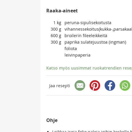
Raaka-aineet
1
kg
peruna-sipulisekoitusta
300
g
vihannessekoitus(kukka-,parsakaal
600
g
broilerin fileeleikkeitä
300
g
paprika sulatejuustoa (ingman)
foliota
leivinpaperia
Katso myös uusimmat ruokatrendien resept
Jaa resepti
Ohje
Leikkaa isoja folio paloja joihin keskell