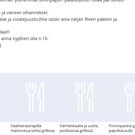
 ja viereen vihannekset.
alat ja sulatejuusto.(Itse ostan aina neljän fileen paketin ja
aa!!!
a anna nyyttien olla n.1h.
)
Vaahterasiirapilla
Varhaiskaalia ja uutta
Poronpaistia gri
marinoitua lohta grillissä
porkkanaa grillissä
paprikacoulis