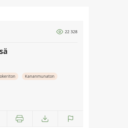
22 328
ssä
okeriton
Kananmunaton